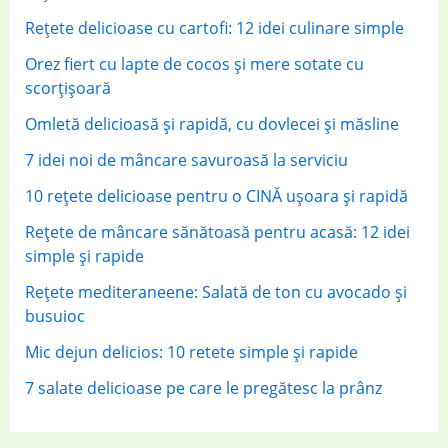
r
Rețete delicioase cu cartofi: 12 idei culinare simple
:
Orez fiert cu lapte de cocos și mere sotate cu
scorțișoară
Omletă delicioasă și rapidă, cu dovlecei și măsline
7 idei noi de mâncare savuroasă la serviciu
10 rețete delicioase pentru o CINĂ ușoara și rapidă
Rețete de mâncare sănătoasă pentru acasă: 12 idei
simple și rapide
Rețete mediteraneene: Salată de ton cu avocado și
busuioc
Mic dejun delicios: 10 retete simple și rapide
7 salate delicioase pe care le pregătesc la prânz