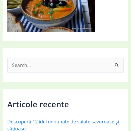
S
e
a
r
c
Articole recente
h
f
Descoperă 12 idei minunate de salate savuroase și
o
sățioase