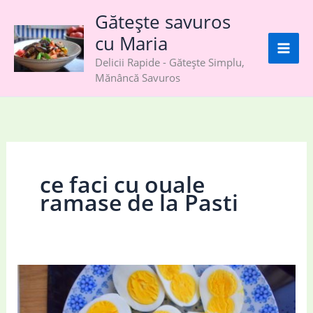
Skip
Gătește savuros
to
cu Maria
content
Delicii Rapide - Gătește Simplu,
Mănâncă Savuros
ce faci cu ouale
ramase de la Pasti