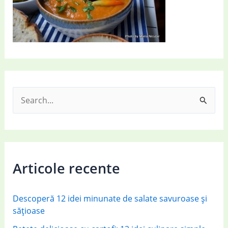
S
e
a
r
c
Articole recente
h
f
Descoperă 12 idei minunate de salate savuroase și
o
sățioase
r