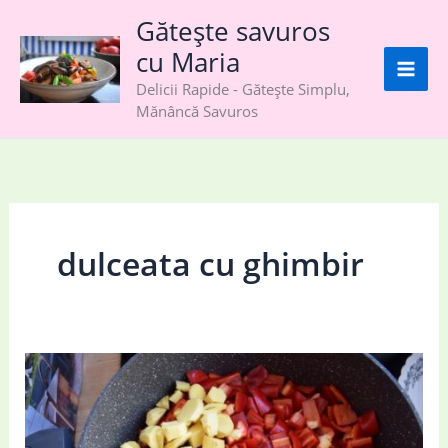
Skip
Gătește savuros
to
cu Maria
content
Delicii Rapide - Gătește Simplu,
Mănâncă Savuros
dulceata cu ghimbir