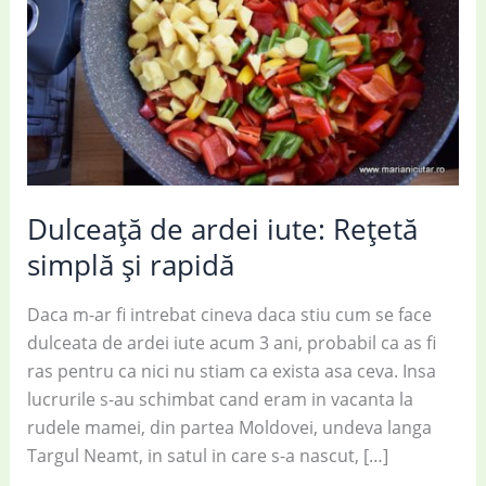
Dulceață de ardei iute: Rețetă
simplă și rapidă
Daca m-ar fi intrebat cineva daca stiu cum se face
dulceata de ardei iute acum 3 ani, probabil ca as fi
ras pentru ca nici nu stiam ca exista asa ceva. Insa
lucrurile s-au schimbat cand eram in vacanta la
rudele mamei, din partea Moldovei, undeva langa
Targul Neamt, in satul in care s-a nascut, […]