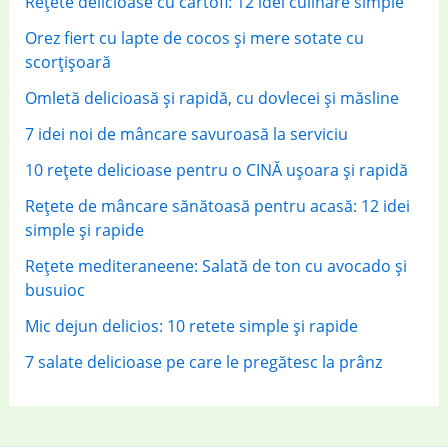
Rețete delicioase cu cartofi: 12 idei culinare simple
:
Orez fiert cu lapte de cocos și mere sotate cu
scorțișoară
Omletă delicioasă și rapidă, cu dovlecei și măsline
7 idei noi de mâncare savuroasă la serviciu
10 rețete delicioase pentru o CINĂ ușoara și rapidă
Rețete de mâncare sănătoasă pentru acasă: 12 idei
simple și rapide
Rețete mediteraneene: Salată de ton cu avocado și
busuioc
Mic dejun delicios: 10 retete simple și rapide
7 salate delicioase pe care le pregătesc la prânz