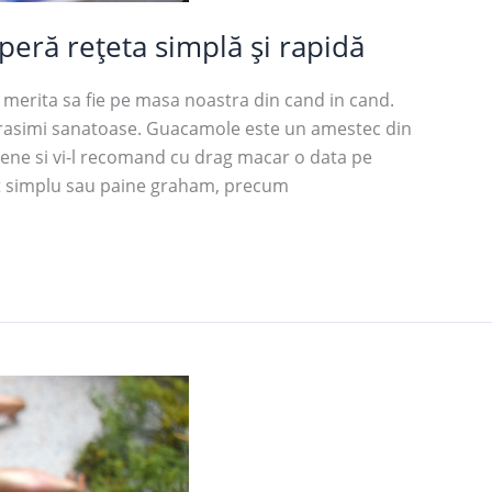
eră rețeta simplă și rapidă
merita sa fie pe masa noastra din cand in cand.
 grasimi sanatoase. Guacamole este un amestec din
eene si vi-l recomand cu drag macar o data pe
st simplu sau paine graham, precum