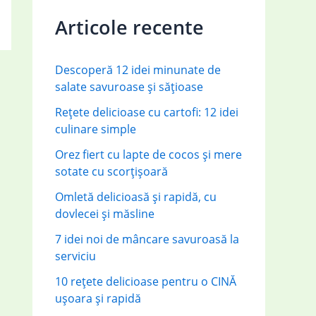
c
Articole recente
h
f
Descoperă 12 idei minunate de
o
salate savuroase și sățioase
r
Rețete delicioase cu cartofi: 12 idei
:
culinare simple
Orez fiert cu lapte de cocos și mere
sotate cu scorțișoară
Omletă delicioasă și rapidă, cu
dovlecei și măsline
7 idei noi de mâncare savuroasă la
serviciu
10 rețete delicioase pentru o CINĂ
ușoara și rapidă