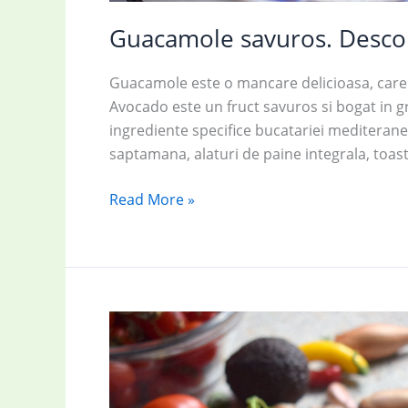
Guacamole savuros. Descop
Guacamole este o mancare delicioasa, care 
Avocado este un fruct savuros si bogat in
ingrediente specifice bucatariei mediteran
saptamana, alaturi de paine integrala, toa
Guacamole
Read More »
savuros.
Descoperă
rețeta
simplă
și
rapidă