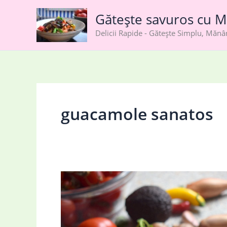
Skip
Gătește savuros cu M
to
content
Delicii Rapide - Gătește Simplu, Măn
guacamole sanatos