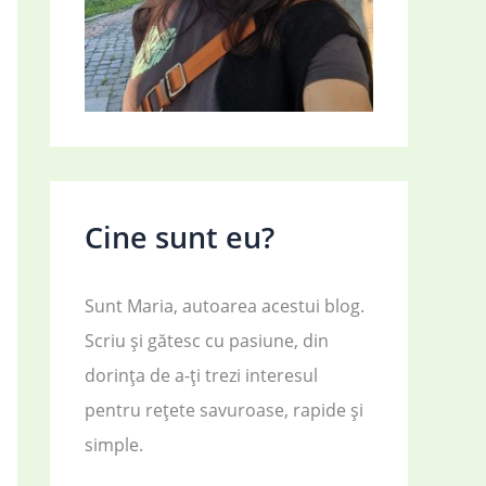
Cine sunt eu?
Sunt Maria, autoarea acestui blog.
Scriu și gătesc cu pasiune, din
dorința de a-ți trezi interesul
pentru rețete savuroase, rapide și
simple.