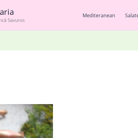
aria
Mediteranean
Salat
âncă Savuros