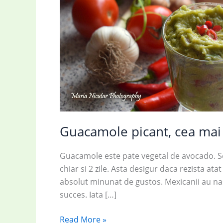
Guacamole picant, cea mai
Guacamole este pate vegetal de avocado. Se p
chiar si 2 zile. Asta desigur daca rezista ata
absolut minunat de gustos. Mexicanii au na
succes. Iata […]
Guacamole
Read More »