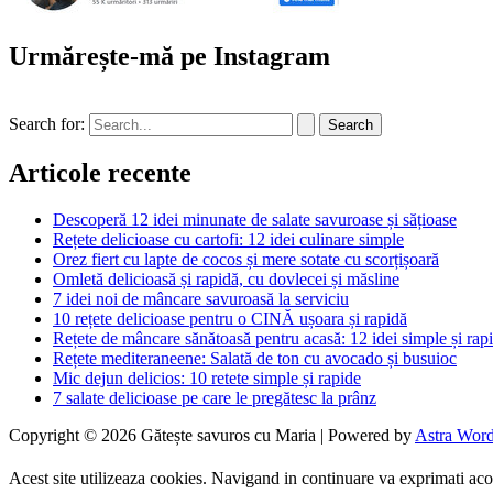
Urmărește-mă pe Instagram
Search for:
Articole recente
Descoperă 12 idei minunate de salate savuroase și sățioase
Rețete delicioase cu cartofi: 12 idei culinare simple
Orez fiert cu lapte de cocos și mere sotate cu scorțișoară
Omletă delicioasă și rapidă, cu dovlecei și măsline
7 idei noi de mâncare savuroasă la serviciu
10 rețete delicioase pentru o CINĂ ușoara și rapidă
Rețete de mâncare sănătoasă pentru acasă: 12 idei simple și rap
Rețete mediteraneene: Salată de ton cu avocado și busuioc
Mic dejun delicios: 10 retete simple și rapide
7 salate delicioase pe care le pregătesc la prânz
Copyright © 2026 Gătește savuros cu Maria | Powered by
Astra Wor
Acest site utilizeaza cookies. Navigand in continuare va exprimati acord