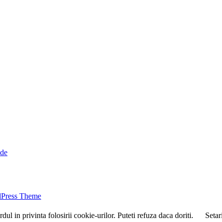
ide
dPress Theme
ul in privinta folosirii cookie-urilor. Puteti refuza daca doriti.
Setar