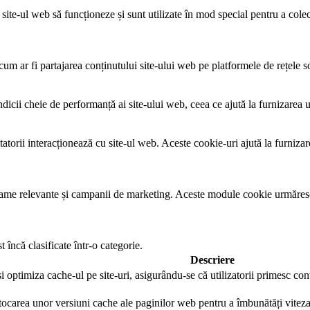
ite-ul web să funcționeze și sunt utilizate în mod special pentru a colect
um ar fi partajarea conținutului site-ului web pe platformele de rețele soc
ndicii cheie de performanță ai site-ului web, ceea ce ajută la furnizarea u
tatorii interacționează cu site-ul web. Aceste cookie-uri ajută la furnizar
eclame relevante și campanii de marketing. Aceste module cookie urmăresc 
 încă clasificate într-o categorie.
Descriere
și optimiza cache-ul pe site-uri, asigurându-se că utilizatorii primesc co
stocarea unor versiuni cache ale paginilor web pentru a îmbunătăți viteza 