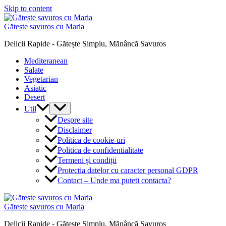
Skip to content
Gătește savuros cu Maria
Delicii Rapide - Gătește Simplu, Mănâncă Savuros
Mediteranean
Salate
Vegetarian
Asiatic
Desert
Util
Despre site
Disclaimer
Politica de cookie-uri
Politica de confidentialitate
Termeni și condiții
Protectia datelor cu caracter personal GDPR
Contact – Unde ma puteti contacta?
Gătește savuros cu Maria
Delicii Rapide - Gătește Simplu, Mănâncă Savuros