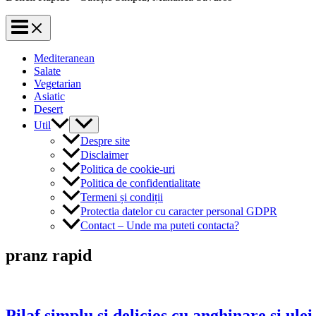
Mediteranean
Salate
Vegetarian
Asiatic
Desert
Util
Despre site
Disclaimer
Politica de cookie-uri
Politica de confidentialitate
Termeni și condiții
Protectia datelor cu caracter personal GDPR
Contact – Unde ma puteti contacta?
pranz rapid
Pilaf simplu si delicios cu anghinare si ule