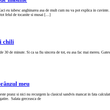
ci eu iubesc anghinarea asa de mult cum nu va pot explica in cuvinte. Es
tot felul de tocanite si musai […]
 chili
0 de minute. Si ca sa fiu sincera de tot, eu asa fac mai mereu. Gatesc r
 prânzul meu
 peste pranz si nici nu recurgem la clasicul sandvis mancat in fata calcul
gatire. Salata greceasca de