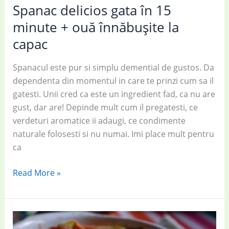
Spanac delicios gata în 15
minute + ouă înnăbușite la
capac
Spanacul este pur si simplu demential de gustos. Da
dependenta din momentul in care te prinzi cum sa il
gatesti. Unii cred ca este un ingredient fad, ca nu are
gust, dar are! Depinde mult cum il pregatesti, ce
verdeturi aromatice ii adaugi, ce condimente
naturale folosesti si nu numai. Imi place mult pentru
ca
Spanac
Read More »
delicios
gata
în
15