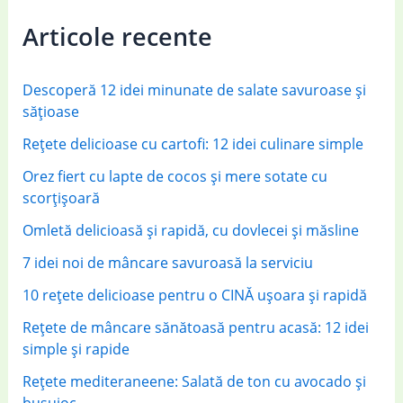
c
Articole recente
h
f
Descoperă 12 idei minunate de salate savuroase și
o
sățioase
r
Rețete delicioase cu cartofi: 12 idei culinare simple
:
Orez fiert cu lapte de cocos și mere sotate cu
scorțișoară
Omletă delicioasă și rapidă, cu dovlecei și măsline
7 idei noi de mâncare savuroasă la serviciu
10 rețete delicioase pentru o CINĂ ușoara și rapidă
Rețete de mâncare sănătoasă pentru acasă: 12 idei
simple și rapide
Rețete mediteraneene: Salată de ton cu avocado și
busuioc