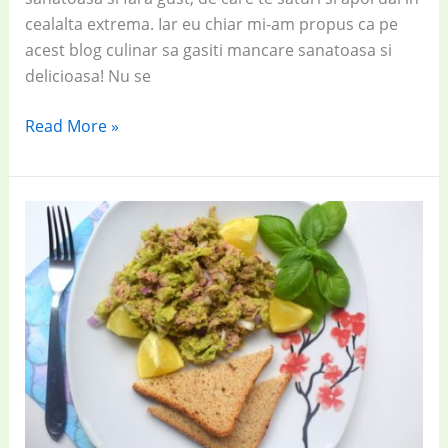
cealalta extrema. Iar eu chiar mi-am propus ca pe
acest blog culinar sa gasiti mancare sanatoasa si
delicioasa! Nu se
Rețete
Read More »
de
mâncare
sănătoasă
pentru
acasă:
12
idei
simple
și
rapide