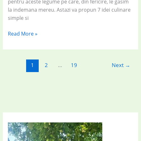
pentru aceste legume pe care, din fericire, le gasim
la indemana mereu. Astazi va propun 7 idei culinare
simple si
Retete
Read More »
vegetariene
cu
dovlecei:
1
2
…
19
Next
→
7
idei
culinare
simple
și
rapide