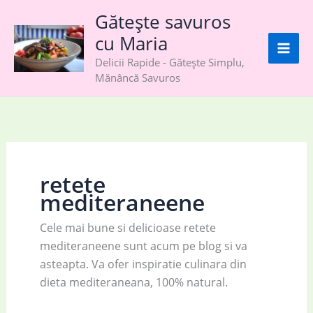
Skip
Gătește savuros
to
cu Maria
content
Delicii Rapide - Gătește Simplu,
Mănâncă Savuros
retete
mediteraneene
Cele mai bune si delicioase retete
mediteraneene sunt acum pe blog si va
asteapta. Va ofer inspiratie culinara din
dieta mediteraneana, 100% natural.