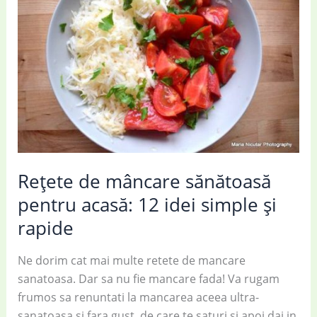
savuroasă
la
serviciu
Rețete de mâncare sănătoasă
pentru acasă: 12 idei simple și
rapide
Ne dorim cat mai multe retete de mancare
sanatoasa. Dar sa nu fie mancare fada! Va rugam
frumos sa renuntati la mancarea aceea ultra-
sanatoasa si fara gust, de care te saturi si apoi dai in