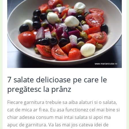
cu
avocado
și
busuioc
7 salate delicioase pe care le
pregătesc la prânz
Fiecare garnitura trebuie sa aiba alaturi si o salata,
cat de mica ar fi ea. Eu asa functionez cel mai bine si
chiar adesea consum mai intai salata si apoi ma
apuc de garnitura. Va las mai jos cateva idei de