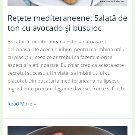
Rețete mediteraneene: Salată de
ton cu avocado și busuioc
Bucataria mediteraneana este sanatoasa si
delicioasa. De aceea o iubim, pentru ca imbina utilul
cu placutul, ceea ce ar trebui sa facem in orice
aspect al vietii noastre. Eu chiar cred ca acesta este
secretul succesului in viata, sa imbini utilul cu
placutul. Din bucataria mediteraneana nu lipsesc
ingrediente precum: legume diverse, fructe si fructe
Rețete
Read More »
mediteraneene:
Salată
de
ton