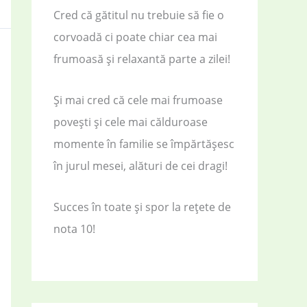
Cred că gătitul nu trebuie să fie o
corvoadă ci poate chiar cea mai
frumoasă și relaxantă parte a zilei!
Și mai cred că cele mai frumoase
povești și cele mai călduroase
momente în familie se împărtășesc
în jurul mesei, alături de cei dragi!
Succes în toate și spor la rețete de
nota 10!