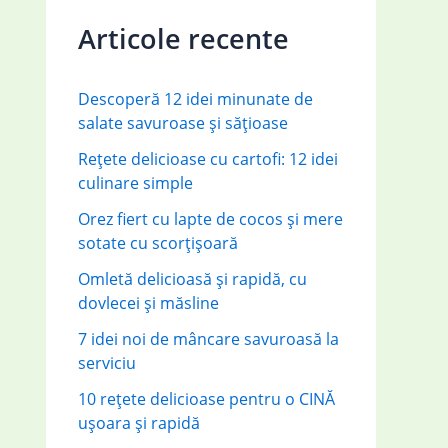
c
Articole recente
h
f
Descoperă 12 idei minunate de
o
salate savuroase și sățioase
r
Rețete delicioase cu cartofi: 12 idei
:
culinare simple
Orez fiert cu lapte de cocos și mere
sotate cu scorțișoară
Omletă delicioasă și rapidă, cu
dovlecei și măsline
7 idei noi de mâncare savuroasă la
serviciu
10 rețete delicioase pentru o CINĂ
ușoara și rapidă