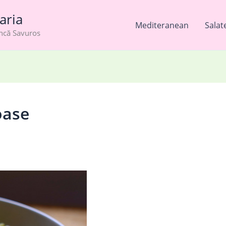
aria
Mediteranean
Salat
âncă Savuros
oase