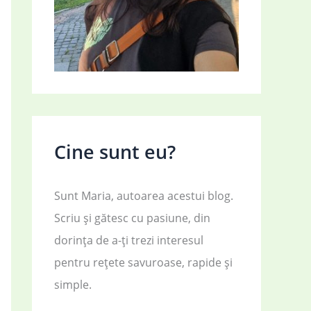
Cine sunt eu?
Sunt Maria, autoarea acestui blog.
Scriu și gătesc cu pasiune, din
dorința de a-ți trezi interesul
pentru rețete savuroase, rapide și
simple.