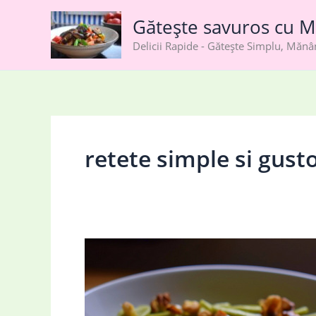
Skip
Gătește savuros cu M
to
content
Delicii Rapide - Gătește Simplu, Măn
retete simple si gust