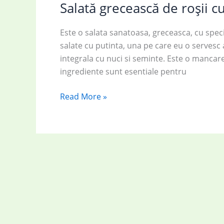
Salată grecească de roșii c
Este o salata sanatoasa, greceasca, cu spec
salate cu putinta, una pe care eu o servesc
integrala cu nuci si seminte. Este o mancar
ingrediente sunt esentiale pentru
Salată
Read More »
grecească
de
roșii
cu
ceapă
și
pătrunjel