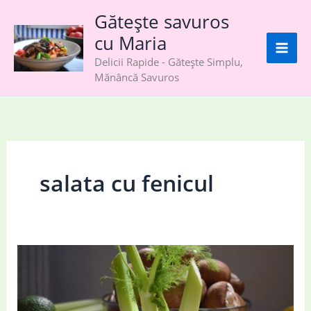
Skip
Gătește savuros
to
cu Maria
content
Delicii Rapide - Gătește Simplu,
Mănâncă Savuros
salata cu fenicul