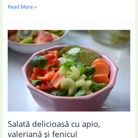
Salate
Read More »
cu
fenicul:
7
rețete
delicioase
cu
fenicul
Salată delicioasă cu apio,
valeriană și fenicul