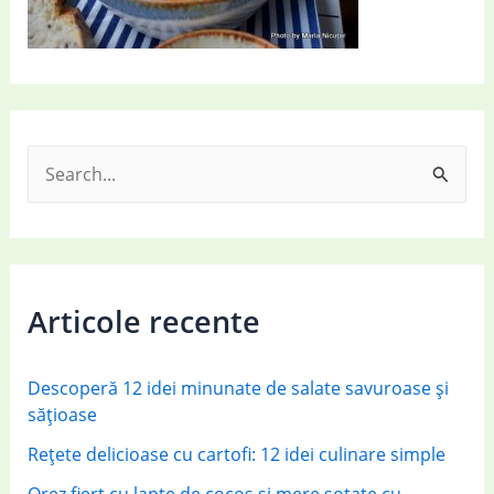
S
e
a
r
c
Articole recente
h
f
Descoperă 12 idei minunate de salate savuroase și
o
sățioase
r
Rețete delicioase cu cartofi: 12 idei culinare simple
:
Orez fiert cu lapte de cocos și mere sotate cu