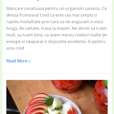
Mancare sanatoasa pentru un organism sanatos. Ce
deviza frumoasa! Cred ca este cea mai simpla si
rapida modalitate prin care sa ne asiguram o viata
lunga, de calitate, traita la maxim. Ne dorim sa traim
mult, sa traim bine, sa avem mereu niveluri inalte de
energie si neaparat o dispozitie excelenta. Si pentru
asta cred
Salată
Read More »
delicioasă
cu
apio,
valeriană
și
fenicul