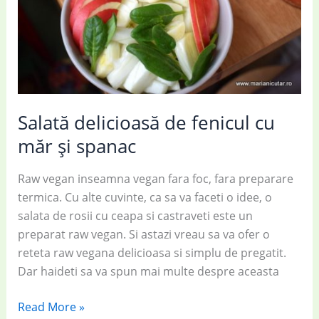
Salată delicioasă de fenicul cu
măr și spanac
Raw vegan inseamna vegan fara foc, fara preparare
termica. Cu alte cuvinte, ca sa va faceti o idee, o
salata de rosii cu ceapa si castraveti este un
preparat raw vegan. Si astazi vreau sa va ofer o
reteta raw vegana delicioasa si simplu de pregatit.
Dar haideti sa va spun mai multe despre aceasta
Salată
Read More »