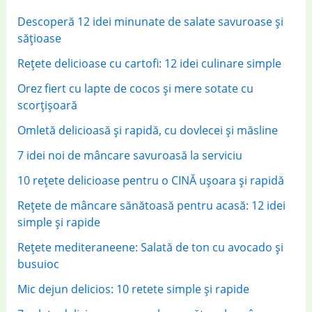
f
Descoperă 12 idei minunate de salate savuroase și
o
sățioase
r
Rețete delicioase cu cartofi: 12 idei culinare simple
:
Orez fiert cu lapte de cocos și mere sotate cu
scorțișoară
Omletă delicioasă și rapidă, cu dovlecei și măsline
7 idei noi de mâncare savuroasă la serviciu
10 rețete delicioase pentru o CINĂ ușoara și rapidă
Rețete de mâncare sănătoasă pentru acasă: 12 idei
simple și rapide
Rețete mediteraneene: Salată de ton cu avocado și
busuioc
Mic dejun delicios: 10 retete simple și rapide