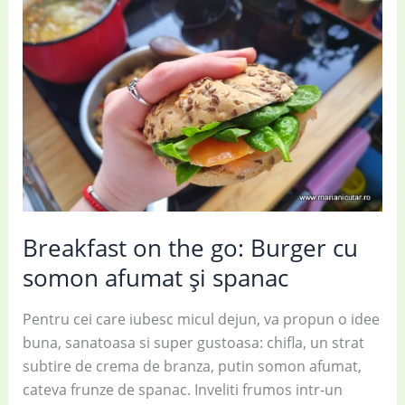
Breakfast on the go: Burger cu
somon afumat și spanac
Pentru cei care iubesc micul dejun, va propun o idee
buna, sanatoasa si super gustoasa: chifla, un strat
subtire de crema de branza, putin somon afumat,
cateva frunze de spanac. Inveliti frumos intr-un