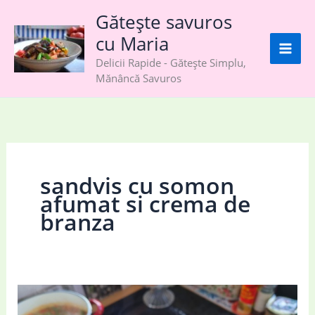
Skip
Gătește savuros
to
cu Maria
content
Delicii Rapide - Gătește Simplu,
Mănâncă Savuros
sandvis cu somon
afumat si crema de
branza