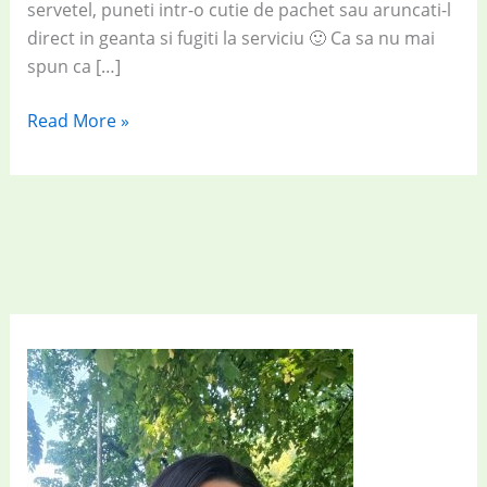
servetel, puneti intr-o cutie de pachet sau aruncati-l
direct in geanta si fugiti la serviciu 🙂 Ca sa nu mai
spun ca […]
Breakfast
Read More »
on
the
go:
Burger
cu
somon
afumat
și
spanac