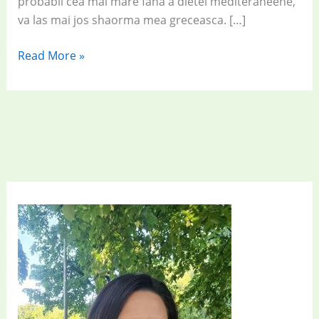
probabil cea mai mare fana a dietei mediteraneene,
va las mai jos shaorma mea greceasca. […]
Shaorma
Read More »
mediteraneana
delicioasa,
usor
de
pregatit
acasa