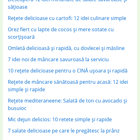
o
sățioase
r
Rețete delicioase cu cartofi: 12 idei culinare simple
:
Orez fiert cu lapte de cocos și mere sotate cu
scorțișoară
Omletă delicioasă și rapidă, cu dovlecei și măsline
7 idei noi de mâncare savuroasă la serviciu
10 rețete delicioase pentru o CINĂ ușoara și rapidă
Rețete de mâncare sănătoasă pentru acasă: 12 idei
simple și rapide
Rețete mediteraneene: Salată de ton cu avocado și
busuioc
Mic dejun delicios: 10 retete simple și rapide
7 salate delicioase pe care le pregătesc la prânz