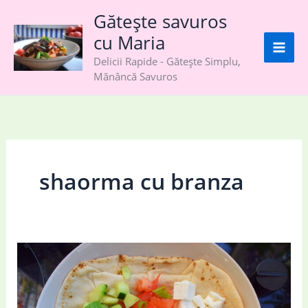
Skip
Gătește savuros
to
cu Maria
content
Delicii Rapide - Gătește Simplu,
Mănâncă Savuros
shaorma cu branza