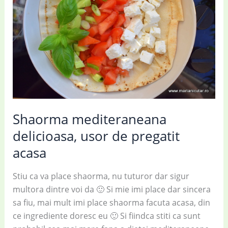
Shaorma mediteraneana
delicioasa, usor de pregatit
acasa
Stiu ca va place shaorma, nu tuturor dar sigur
multora dintre voi da 🙂 Si mie imi place dar sincera
sa fiu, mai mult imi place shaorma facuta acasa, din
ce ingrediente doresc eu 🙂 Si fiindca stiti ca sunt