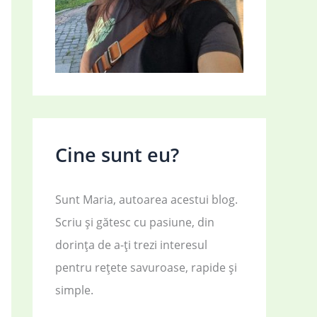
Cine sunt eu?
Sunt Maria, autoarea acestui blog.
Scriu și gătesc cu pasiune, din
dorința de a-ți trezi interesul
pentru rețete savuroase, rapide și
simple.