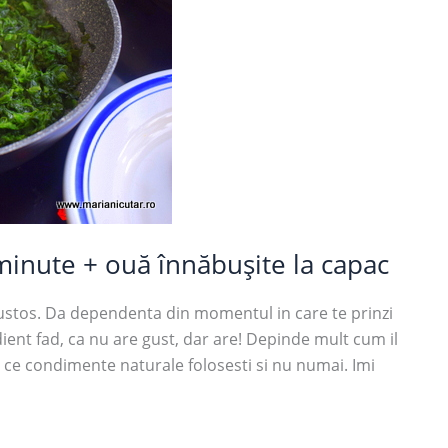
 minute + ouă înnăbușite la capac
ustos. Da dependenta din momentul in care te prinzi
dient fad, ca nu are gust, dar are! Depinde mult cum il
, ce condimente naturale folosesti si nu numai. Imi