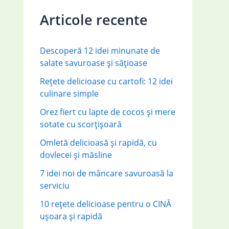
c
Articole recente
h
f
Descoperă 12 idei minunate de
o
salate savuroase și sățioase
r
Rețete delicioase cu cartofi: 12 idei
:
culinare simple
Orez fiert cu lapte de cocos și mere
sotate cu scorțișoară
Omletă delicioasă și rapidă, cu
dovlecei și măsline
7 idei noi de mâncare savuroasă la
serviciu
10 rețete delicioase pentru o CINĂ
ușoara și rapidă