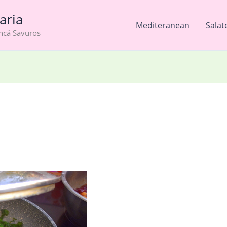
aria
Mediteranean
Salat
âncă Savuros