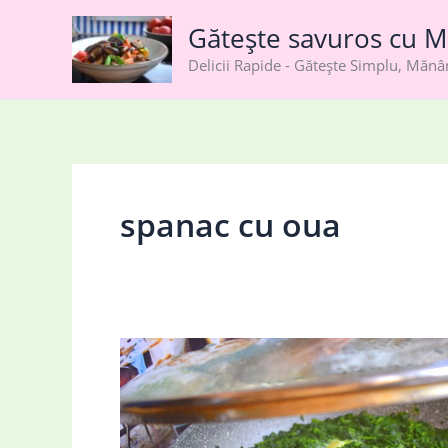
Skip
Gătește savuros cu M
to
content
Delicii Rapide - Gătește Simplu, Măn
spanac cu oua