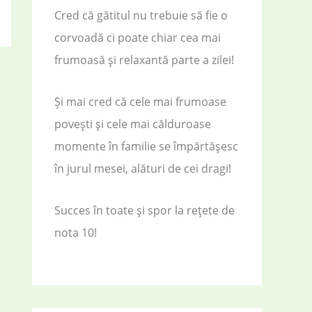
Cred că gătitul nu trebuie să fie o
corvoadă ci poate chiar cea mai
frumoasă și relaxantă parte a zilei!
Și mai cred că cele mai frumoase
povești și cele mai călduroase
momente în familie se împărtășesc
în jurul mesei, alături de cei dragi!
Succes în toate și spor la rețete de
nota 10!