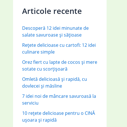
c
Articole recente
h
f
Descoperă 12 idei minunate de
o
salate savuroase și sățioase
r
Rețete delicioase cu cartofi: 12 idei
:
culinare simple
Orez fiert cu lapte de cocos și mere
sotate cu scorțișoară
Omletă delicioasă și rapidă, cu
dovlecei și măsline
7 idei noi de mâncare savuroasă la
serviciu
10 rețete delicioase pentru o CINĂ
ușoara și rapidă