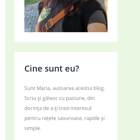
Cine sunt eu?
Sunt Maria, autoarea acestui blog.
Scriu și gătesc cu pasiune, din
dorința de a-ți trezi interesul
pentru rețete savuroase, rapide și
simple.