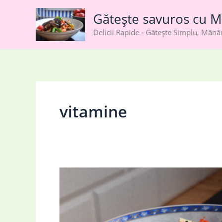
Skip
Gătește savuros cu M
to
content
Delicii Rapide - Gătește Simplu, Măn
vitamine