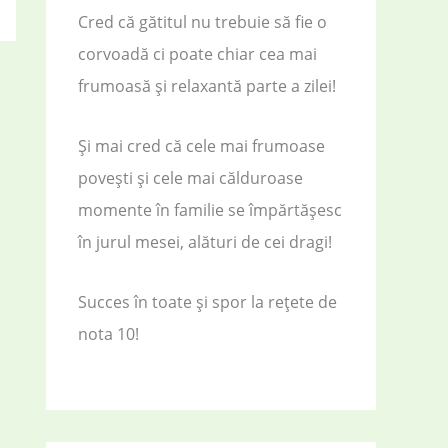
Cred că gătitul nu trebuie să fie o
corvoadă ci poate chiar cea mai
frumoasă și relaxantă parte a zilei!
Și mai cred că cele mai frumoase
povești și cele mai călduroase
momente în familie se împărtășesc
în jurul mesei, alături de cei dragi!
Succes în toate și spor la rețete de
nota 10!