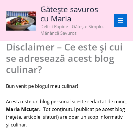
Skip
Gătește savuros
to
cu Maria
content
Delicii Rapide - Gătește Simplu,
Mănâncă Savuros
Disclaimer – Ce este și cui
se adresează acest blog
culinar?
Bun venit pe blogul meu culinar!
Acesta este un blog personal si este redactat de mine,
Maria Nicuțar.
Tot conținutul publicat pe acest blog
(rețete, articole, sfaturi) are doar un scop informativ
și culinar.