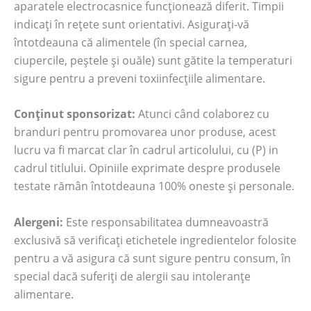
aparatele electrocasnice funcționează diferit. Timpii
indicați în rețete sunt orientativi. Asigurați-vă
întotdeauna că alimentele (în special carnea,
ciupercile, peștele și ouăle) sunt gătite la temperaturi
sigure pentru a preveni toxiinfecțiile alimentare.
Conținut sponsorizat:
Atunci când colaborez cu
branduri pentru promovarea unor produse, acest
lucru va fi marcat clar în cadrul articolului, cu (P) in
cadrul titlului. Opiniile exprimate despre produsele
testate rămân întotdeauna 100% oneste și personale.
Alergeni:
Este responsabilitatea dumneavoastră
exclusivă să verificați etichetele ingredientelor folosite
pentru a vă asigura că sunt sigure pentru consum, în
special dacă suferiți de alergii sau intoleranțe
alimentare.