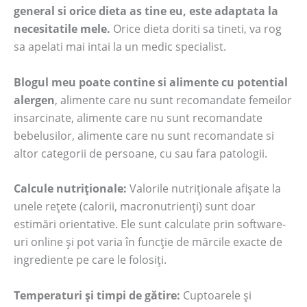
general si orice dieta as tine eu, este adaptata la
necesitatile mele.
Orice dieta doriti sa tineti, va rog
sa apelati mai intai la un medic specialist.
Blogul meu poate contine si alimente cu potential
alergen
, alimente care nu sunt recomandate femeilor
insarcinate, alimente care nu sunt recomandate
bebelusilor, alimente care nu sunt recomandate si
altor categorii de persoane, cu sau fara patologii.
Calcule nutriționale:
Valorile nutriționale afișate la
unele rețete (calorii, macronutrienți) sunt doar
estimări orientative. Ele sunt calculate prin software-
uri online și pot varia în funcție de mărcile exacte de
ingrediente pe care le folosiți.
Temperaturi și timpi de gătire:
Cuptoarele și