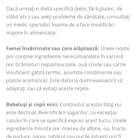
Dacă urmați o dietă specifică (keto, fără gluten, de
slăbit etc.) sau aveți probleme de sănătate, consultați
un medic specialist înainte de a face modificări
majore în alimentație.
Femei însărcinate sau care alăptează:
Unele rețete
pot conține ingrediente nerecomandate în sarcină
(ex: brânzeturi nepasteurizate, ouă crude sau carne
insuficient gătită termic, anumite condimente sau
plante aromatice). Este datoria dumneavoastră să
adaptați sau să evitați aceste rețete.
Bebeluși și copii mici:
Conținutul acestui blog nu
este destinat diversificării sugarilor, cu excepția
cazului în care se specifică expres acest lucru. Unele
ingrediente folosite (ex: mierea de albine, ou, fructe
de padure, sarea, zahărul sau nucile întregi) pot fi