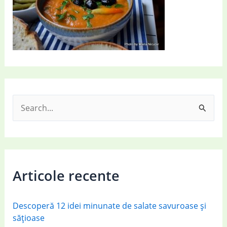
S
e
a
r
c
Articole recente
h
f
Descoperă 12 idei minunate de salate savuroase și
o
sățioase