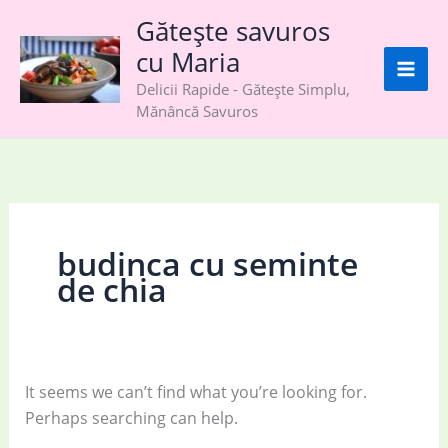
Skip
Gătește savuros
to
cu Maria
content
Delicii Rapide - Gătește Simplu,
Mănâncă Savuros
budinca cu seminte
de chia
It seems we can’t find what you’re looking for.
Perhaps searching can help.