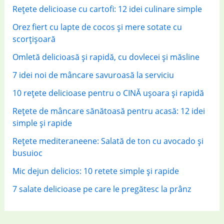
r
Rețete delicioase cu cartofi: 12 idei culinare simple
:
Orez fiert cu lapte de cocos și mere sotate cu
scorțișoară
Omletă delicioasă și rapidă, cu dovlecei și măsline
7 idei noi de mâncare savuroasă la serviciu
10 rețete delicioase pentru o CINĂ ușoara și rapidă
Rețete de mâncare sănătoasă pentru acasă: 12 idei
simple și rapide
Rețete mediteraneene: Salată de ton cu avocado și
busuioc
Mic dejun delicios: 10 retete simple și rapide
7 salate delicioase pe care le pregătesc la prânz