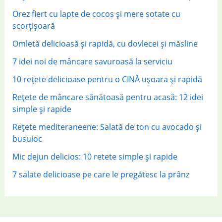
:
Orez fiert cu lapte de cocos și mere sotate cu
scorțișoară
Omletă delicioasă și rapidă, cu dovlecei și măsline
7 idei noi de mâncare savuroasă la serviciu
10 rețete delicioase pentru o CINĂ ușoara și rapidă
Rețete de mâncare sănătoasă pentru acasă: 12 idei
simple și rapide
Rețete mediteraneene: Salată de ton cu avocado și
busuioc
Mic dejun delicios: 10 retete simple și rapide
7 salate delicioase pe care le pregătesc la prânz