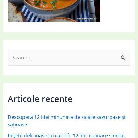
S
e
a
r
c
Articole recente
h
f
Descoperă 12 idei minunate de salate savuroase și
o
sățioase
r
Rețete delicioase cu cartofi: 12 idei culinare simple