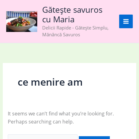
Skip
Gătește savuros
to
cu Maria
content
Delicii Rapide - Gătește Simplu,
Mănâncă Savuros
ce menire am
It seems we can’t find what you’re looking for.
Perhaps searching can help.
Search