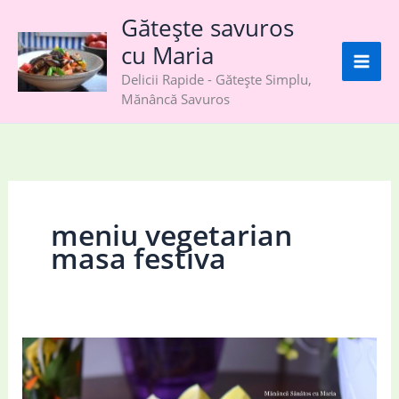
Skip
Gătește savuros
to
cu Maria
content
Delicii Rapide - Gătește Simplu,
Mănâncă Savuros
meniu vegetarian
masa festiva