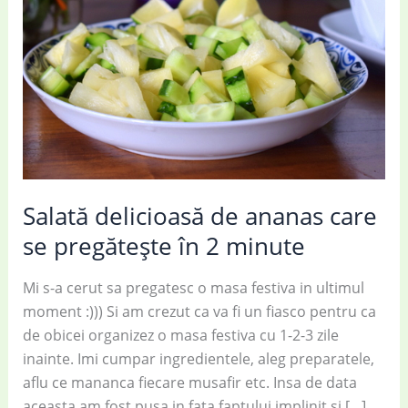
Salată delicioasă de ananas care
se pregătește în 2 minute
Mi s-a cerut sa pregatesc o masa festiva in ultimul
moment :))) Si am crezut ca va fi un fiasco pentru ca
de obicei organizez o masa festiva cu 1-2-3 zile
inainte. Imi cumpar ingredientele, aleg preparatele,
aflu ce mananca fiecare musafir etc. Insa de data
aceasta am fost pusa in fata faptului implinit si […]