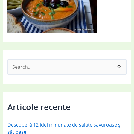
S
e
a
r
c
Articole recente
h
f
Descoperă 12 idei minunate de salate savuroase și
o
sățioase