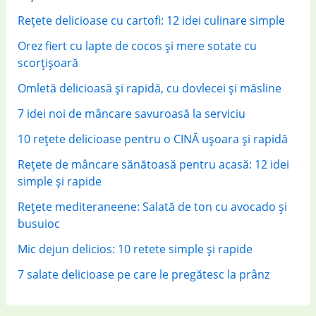
r
Rețete delicioase cu cartofi: 12 idei culinare simple
:
Orez fiert cu lapte de cocos și mere sotate cu
scorțișoară
Omletă delicioasă și rapidă, cu dovlecei și măsline
7 idei noi de mâncare savuroasă la serviciu
10 rețete delicioase pentru o CINĂ ușoara și rapidă
Rețete de mâncare sănătoasă pentru acasă: 12 idei
simple și rapide
Rețete mediteraneene: Salată de ton cu avocado și
busuioc
Mic dejun delicios: 10 retete simple și rapide
7 salate delicioase pe care le pregătesc la prânz