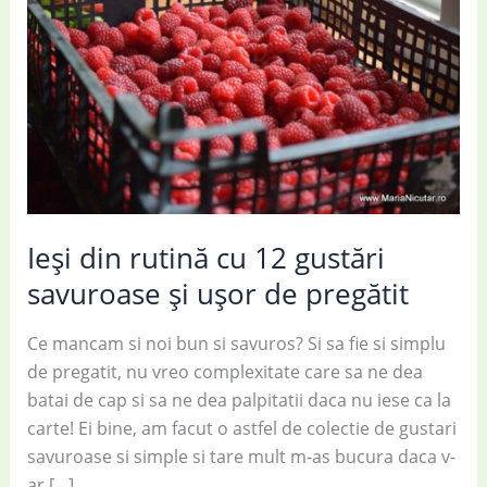
Ieși din rutină cu 12 gustări
savuroase și ușor de pregătit
Ce mancam si noi bun si savuros? Si sa fie si simplu
de pregatit, nu vreo complexitate care sa ne dea
batai de cap si sa ne dea palpitatii daca nu iese ca la
carte! Ei bine, am facut o astfel de colectie de gustari
savuroase si simple si tare mult m-as bucura daca v-
ar […]