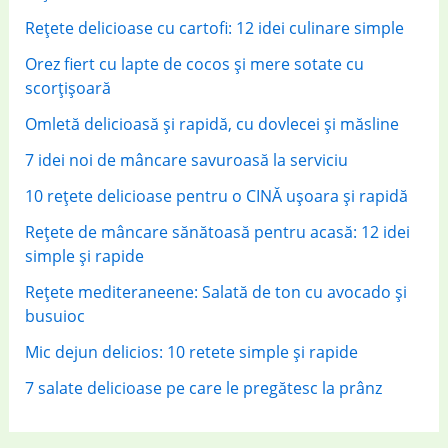
r
Rețete delicioase cu cartofi: 12 idei culinare simple
:
Orez fiert cu lapte de cocos și mere sotate cu
scorțișoară
Omletă delicioasă și rapidă, cu dovlecei și măsline
7 idei noi de mâncare savuroasă la serviciu
10 rețete delicioase pentru o CINĂ ușoara și rapidă
Rețete de mâncare sănătoasă pentru acasă: 12 idei
simple și rapide
Rețete mediteraneene: Salată de ton cu avocado și
busuioc
Mic dejun delicios: 10 retete simple și rapide
7 salate delicioase pe care le pregătesc la prânz