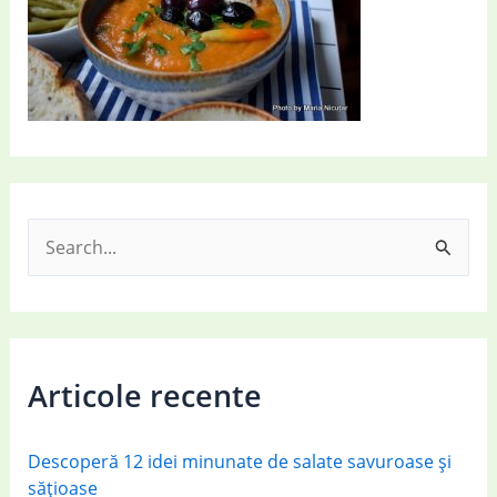
S
e
a
r
c
Articole recente
h
f
Descoperă 12 idei minunate de salate savuroase și
o
sățioase