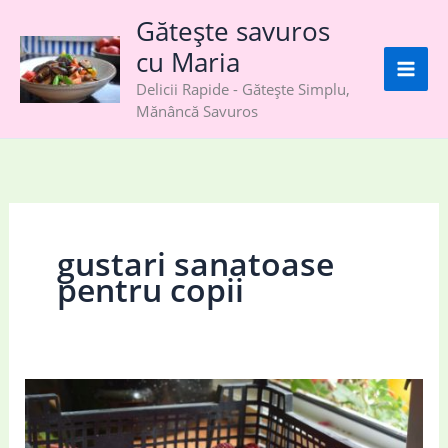
Skip
Gătește savuros
to
cu Maria
content
Delicii Rapide - Gătește Simplu,
Mănâncă Savuros
gustari sanatoase
pentru copii