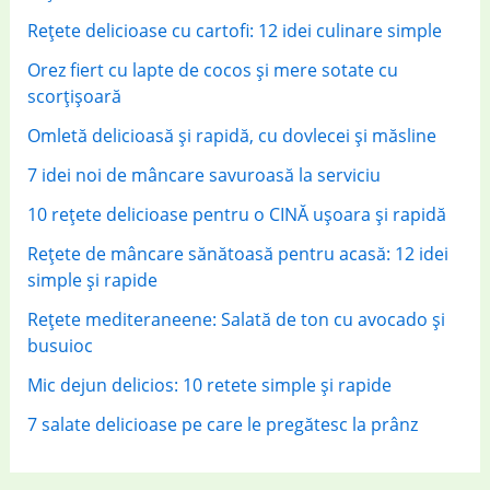
r
Rețete delicioase cu cartofi: 12 idei culinare simple
:
Orez fiert cu lapte de cocos și mere sotate cu
scorțișoară
Omletă delicioasă și rapidă, cu dovlecei și măsline
7 idei noi de mâncare savuroasă la serviciu
10 rețete delicioase pentru o CINĂ ușoara și rapidă
Rețete de mâncare sănătoasă pentru acasă: 12 idei
simple și rapide
Rețete mediteraneene: Salată de ton cu avocado și
busuioc
Mic dejun delicios: 10 retete simple și rapide
7 salate delicioase pe care le pregătesc la prânz