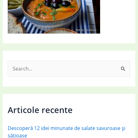
S
e
a
r
c
Articole recente
h
f
Descoperă 12 idei minunate de salate savuroase și
o
sățioase