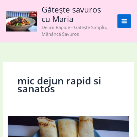
Skip
Gătește savuros
to
cu Maria
content
Delicii Rapide - Gătește Simplu,
Mănâncă Savuros
mic dejun rapid si
sanatos