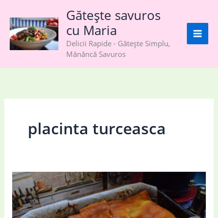
Skip
Gătește savuros
to
cu Maria
content
Delicii Rapide - Gătește Simplu,
Mănâncă Savuros
placinta turceasca