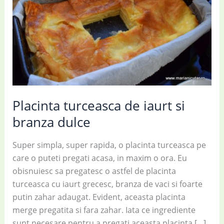
Placinta turceasca de iaurt si
branza dulce
Super simpla, super rapida, o placinta turceasca pe
care o puteti pregati acasa, in maxim o ora. Eu
obisnuiesc sa pregatesc o astfel de placinta
turceasca cu iaurt grecesc, branza de vaci si foarte
putin zahar adaugat. Evident, aceasta placinta
merge pregatita si fara zahar. Iata ce ingrediente
sunt necesare pentru a pregati aceasta placinta […]