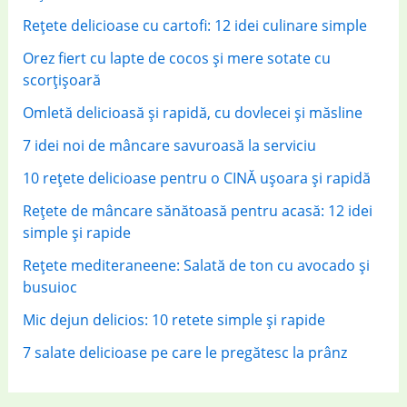
r
Rețete delicioase cu cartofi: 12 idei culinare simple
:
Orez fiert cu lapte de cocos și mere sotate cu
scorțișoară
Omletă delicioasă și rapidă, cu dovlecei și măsline
7 idei noi de mâncare savuroasă la serviciu
10 rețete delicioase pentru o CINĂ ușoara și rapidă
Rețete de mâncare sănătoasă pentru acasă: 12 idei
simple și rapide
Rețete mediteraneene: Salată de ton cu avocado și
busuioc
Mic dejun delicios: 10 retete simple și rapide
7 salate delicioase pe care le pregătesc la prânz