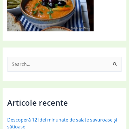
S
e
a
r
c
Articole recente
h
f
Descoperă 12 idei minunate de salate savuroase și
o
sățioase