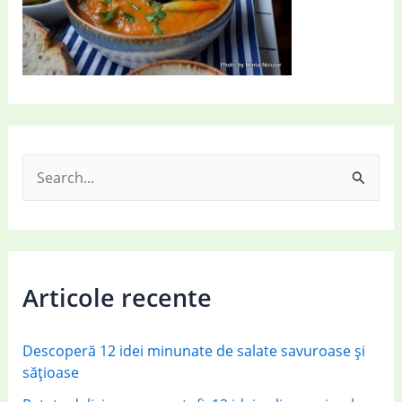
S
e
a
r
c
Articole recente
h
f
Descoperă 12 idei minunate de salate savuroase și
o
sățioase
r