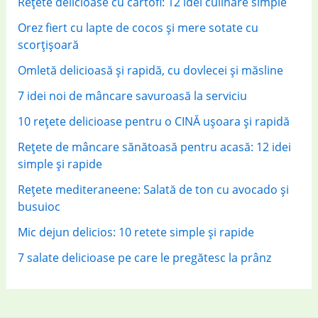
Rețete delicioase cu cartofi: 12 idei culinare simple
:
Orez fiert cu lapte de cocos și mere sotate cu
scorțișoară
Omletă delicioasă și rapidă, cu dovlecei și măsline
7 idei noi de mâncare savuroasă la serviciu
10 rețete delicioase pentru o CINĂ ușoara și rapidă
Rețete de mâncare sănătoasă pentru acasă: 12 idei
simple și rapide
Rețete mediteraneene: Salată de ton cu avocado și
busuioc
Mic dejun delicios: 10 retete simple și rapide
7 salate delicioase pe care le pregătesc la prânz