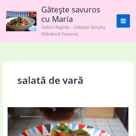
Skip
Gătește savuros
to
cu Maria
content
Delicii Rapide - Gătește Simplu,
Mănâncă Savuros
salată de vară