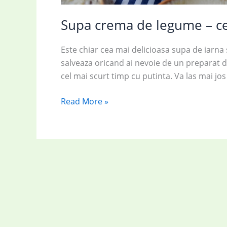
Supa crema de legume – ce
Este chiar cea mai delicioasa supa de iarna s
salveaza oricand ai nevoie de un preparat del
cel mai scurt timp cu putinta. Va las mai jo
Supa
Read More »
crema
de
legume
–
cea
mai
delicioasa
supa