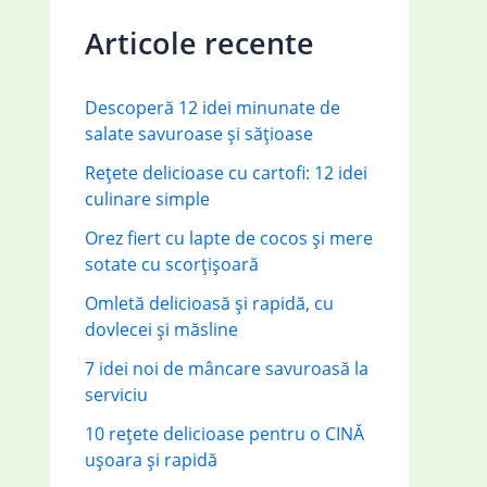
c
Articole recente
h
f
Descoperă 12 idei minunate de
o
salate savuroase și sățioase
r
Rețete delicioase cu cartofi: 12 idei
:
culinare simple
Orez fiert cu lapte de cocos și mere
sotate cu scorțișoară
Omletă delicioasă și rapidă, cu
dovlecei și măsline
7 idei noi de mâncare savuroasă la
serviciu
10 rețete delicioase pentru o CINĂ
ușoara și rapidă