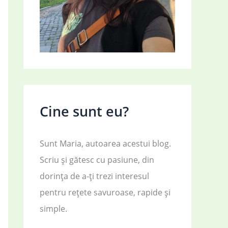
Cine sunt eu?
Sunt Maria, autoarea acestui blog.
Scriu și gătesc cu pasiune, din
dorința de a-ți trezi interesul
pentru rețete savuroase, rapide și
simple.