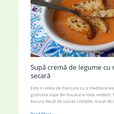
Supă cremă de legume cu ro
secară
Este o reteta de mancare cu iz mediteranean 
gustoase supe din bucataria mea, evident. E
bucura decat de succes complet, oricat de mo
Supă