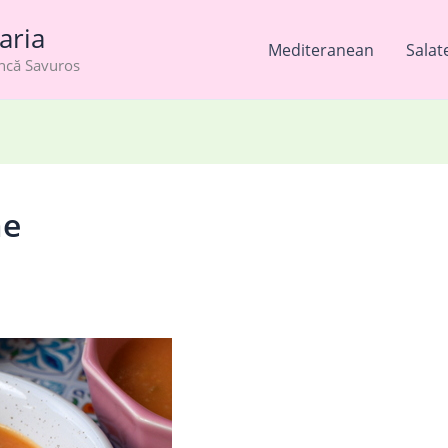
aria
Mediteranean
Salat
âncă Savuros
me