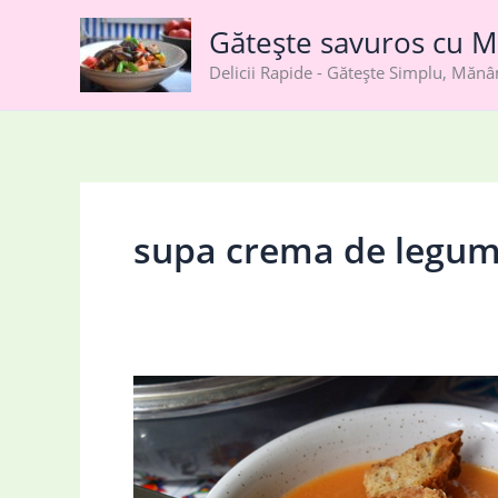
Skip
Gătește savuros cu M
to
content
Delicii Rapide - Gătește Simplu, Măn
supa crema de legu