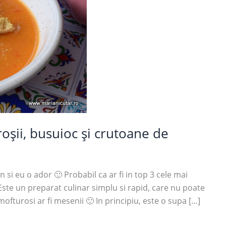
șii, busuioc și crutoane de
si eu o ador 🙂 Probabil ca ar fi in top 3 cele mai
ste un preparat culinar simplu si rapid, care nu poate
fturosi ar fi mesenii 🙂 In principiu, este o supa […]