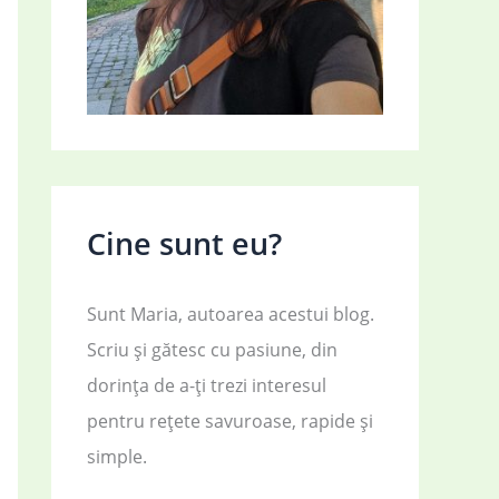
Cine sunt eu?
Sunt Maria, autoarea acestui blog.
Scriu și gătesc cu pasiune, din
dorința de a-ți trezi interesul
pentru rețete savuroase, rapide și
simple.