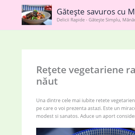
Skip
Gătește savuros cu M
to
content
Delicii Rapide - Gătește Simplu, Măn
Rețete vegetariene ra
năut
Una dintre cele mai iubite retete vegetarie
pe care o voi prezenta astazi. Este un mirac
modest si sanatos. Aduce un aport considera