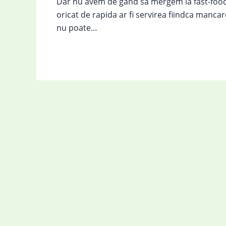
Dar nu avem de gand sa mergem la fast-food
oricat de rapida ar fi servirea fiindca manca
nu poate…