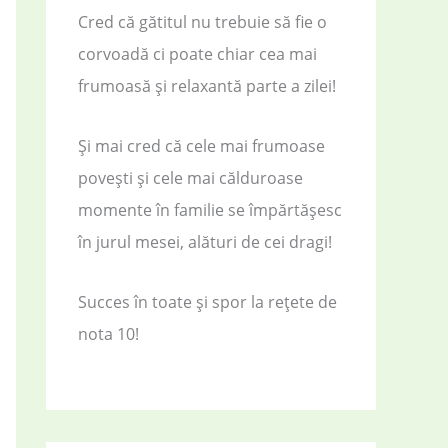
Cred că gătitul nu trebuie să fie o
corvoadă ci poate chiar cea mai
frumoasă și relaxantă parte a zilei!
Și mai cred că cele mai frumoase
povești și cele mai călduroase
momente în familie se împărtășesc
în jurul mesei, alături de cei dragi!
Succes în toate și spor la rețete de
nota 10!