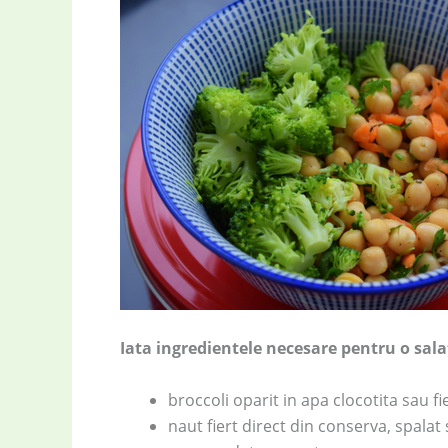
Iata ingredientele necesare pentru o sala
broccoli oparit in apa clocotita sau fie
naut fiert direct din conserva, spalat s