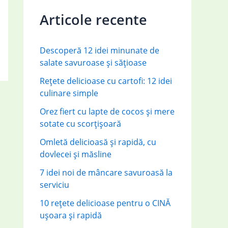
c
Articole recente
h
f
Descoperă 12 idei minunate de
o
salate savuroase și sățioase
r
Rețete delicioase cu cartofi: 12 idei
:
culinare simple
Orez fiert cu lapte de cocos și mere
sotate cu scorțișoară
Omletă delicioasă și rapidă, cu
dovlecei și măsline
7 idei noi de mâncare savuroasă la
serviciu
10 rețete delicioase pentru o CINĂ
ușoara și rapidă