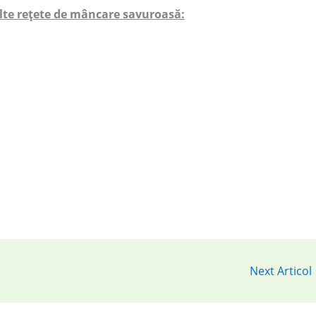
lte rețete de mâncare savuroasă:
Next Articol