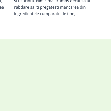
,
si usurinta. Nimic mai frumos decat sa ai
rea
rabdare sa iti pregatesti mancarea din
ingredientele cumparate de tine,…