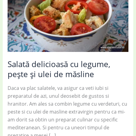
Salată delicioasă cu legume,
pește și ulei de măsline
Daca va plac salatele, va asigur ca veti iubi si
preparatul de azi, unul deosebit de gustos si
hranitor. Am ales sa combin legume cu verdeturi, cu
peste si cu ulei de masline extravirgin pentru ca mi-
am dorit sa obtin un preparat culinar cu specific
mediteranean. Si pentru ca uneori timpul de
pregatire a mesei […]