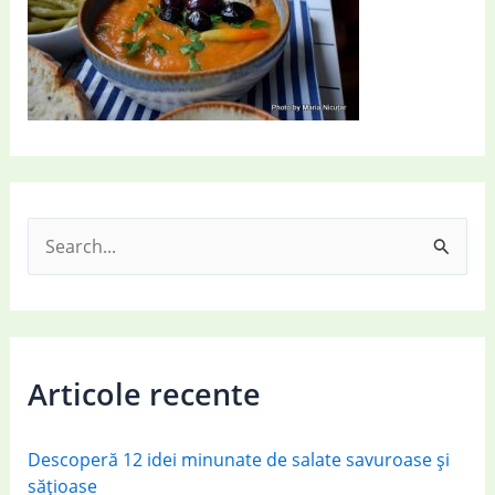
S
e
a
r
c
Articole recente
h
f
Descoperă 12 idei minunate de salate savuroase și
o
sățioase