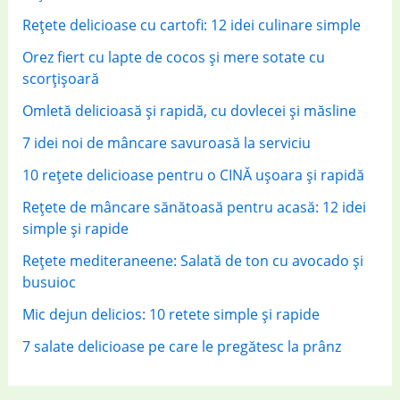
r
Rețete delicioase cu cartofi: 12 idei culinare simple
:
Orez fiert cu lapte de cocos și mere sotate cu
scorțișoară
Omletă delicioasă și rapidă, cu dovlecei și măsline
7 idei noi de mâncare savuroasă la serviciu
10 rețete delicioase pentru o CINĂ ușoara și rapidă
Rețete de mâncare sănătoasă pentru acasă: 12 idei
simple și rapide
Rețete mediteraneene: Salată de ton cu avocado și
busuioc
Mic dejun delicios: 10 retete simple și rapide
7 salate delicioase pe care le pregătesc la prânz