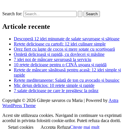
Search for:
Articole recente
Descoperă 12 idei minunate de salate savuroase și sățioase
Rețete delicioase cu cartofi: 12 idei culinare simple
Orez fiert cu lapte de cocos și mere sotate cu scorțișoară
Omletă delicioasă și rapidă, cu dovlecei și măsline
7 idei noi de mâncare savuroasă la serviciu
10 rețete delicioase pentru o CINĂ ușoara și rapidă
Rețete de mâncare sănătoasă pentru acasă: 12 idei simple și
rapide
Rețete mediteraneene: Salată de ton cu avocado și busuioc
Mic dejun delicios: 10 retete simple și rapide
7 salate delicioase pe care le pregătesc la prânz
Copyright © 2026 Gătește savuros cu Maria | Powered by
Astra
WordPress Theme
Acest site utilizeaza cookies. Navigand in continuare va exprimati
acordul in privinta folosirii cookie-urilor. Puteti refuza daca doriti.
Setari cookies
Accepta
Refuza
Citeste mai mult