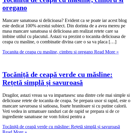
oregano
Mancare sanatoasa si delicioasa? Evident ca se poate iar acest blog
este dedicat 100% acestui subiect. Din dorinta de a avea mereu pe
masa mancare sanatoasa si delicioasa am realizat retete care sa
imbine utilul cu placutul. Astazi va prezint o tocanita delicioasa de
ceapa cu masline, o combinatie divina care o sa va placa […]
Tocanita de ceapa cu masline, cimbru si oregano
Read More »
Tocăniță de ceapă verde cu măsline:
Rețetă simplă și savuroasă
Dragilor, astazi vreau sa va impartasesc una dintre cele mai simple si
delicioase retete de tocanita de ceapa. Se prepara usor si rapid, este o
mancare savuroasa si satioasa, foarte hranitoare si cu putine calorii.
Veti vedea in urmatoare randuri cat de rapid se prepara si de ce
ingrediente sanatoase ne vom folosi pentru a
Tocăniță de ceapă verde cu măsline: Rețetă simplă și savuroasă
Read More »