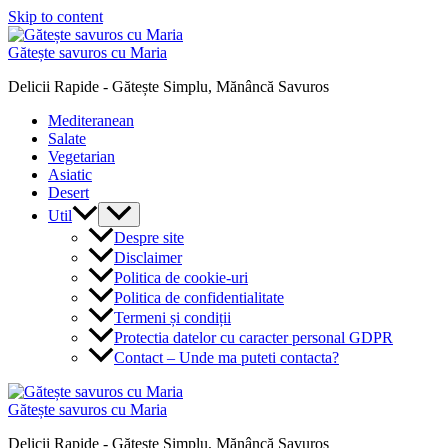
Skip to content
Gătește savuros cu Maria
Delicii Rapide - Gătește Simplu, Mănâncă Savuros
Mediteranean
Salate
Vegetarian
Asiatic
Desert
Util
Despre site
Disclaimer
Politica de cookie-uri
Politica de confidentialitate
Termeni și condiții
Protectia datelor cu caracter personal GDPR
Contact – Unde ma puteti contacta?
Gătește savuros cu Maria
Delicii Rapide - Gătește Simplu, Mănâncă Savuros