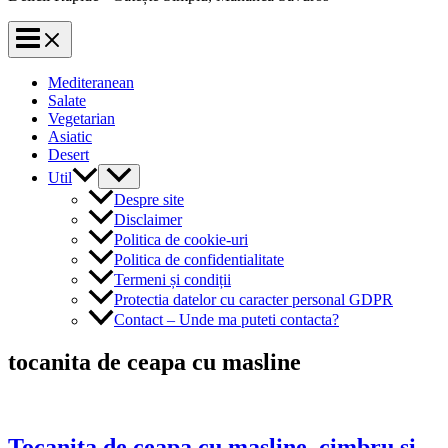
Mediteranean
Salate
Vegetarian
Asiatic
Desert
Util
Despre site
Disclaimer
Politica de cookie-uri
Politica de confidentialitate
Termeni și condiții
Protectia datelor cu caracter personal GDPR
Contact – Unde ma puteti contacta?
tocanita de ceapa cu masline
Tocanita de ceapa cu masline, cimbru si