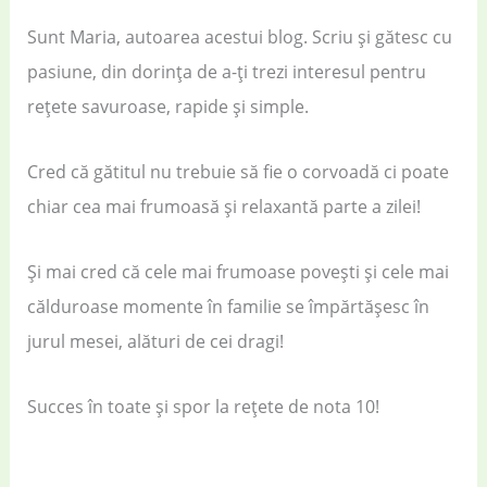
Sunt Maria, autoarea acestui blog. Scriu și gătesc cu
pasiune, din dorința de a-ți trezi interesul pentru
rețete savuroase, rapide și simple.
Cred că gătitul nu trebuie să fie o corvoadă ci poate
chiar cea mai frumoasă și relaxantă parte a zilei!
Și mai cred că cele mai frumoase povești și cele mai
călduroase momente în familie se împărtășesc în
jurul mesei, alături de cei dragi!
Succes în toate și spor la rețete de nota 10!