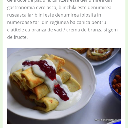
de fructe de padure. Blintzes este denumirea din
gastronomia evreiasca, blinchiki este denumirea
ruseasca iar blini este denumirea folosita in
numeroase tari din regiunea balcanica pentru
clatitele cu branza de vaci / crema de branza si gem
de fructe.