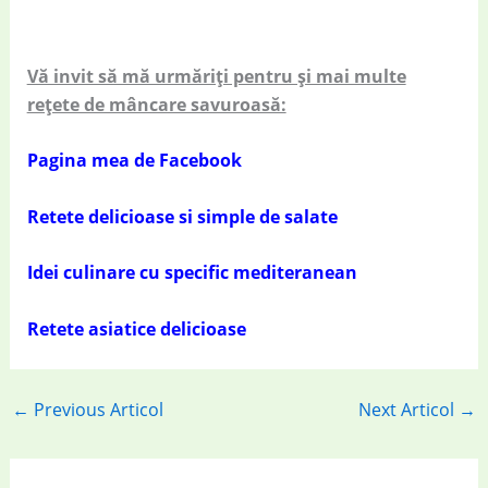
Vă invit să mă urmăriți pentru și mai multe
rețete de mâncare savuroasă:
Pagina mea de Facebook
Retete delicioase si simple de salate
Idei culinare cu specific mediteranean
Retete asiatice delicioase
←
Previous Articol
Next Articol
→