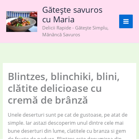
Skip
Gătește savuros
to
cu Maria
content
Delicii Rapide - Gătește Simplu,
Mănâncă Savuros
Blintzes, blinchiki, blini,
clătite delicioase cu
cremă de brânză
Unele deserturi sunt pe cat de gustoase, pe atat de
simple. Iar astazi descoperim unul dintre cele mai
bune deserturi din lume, clatitele cu branza si gem