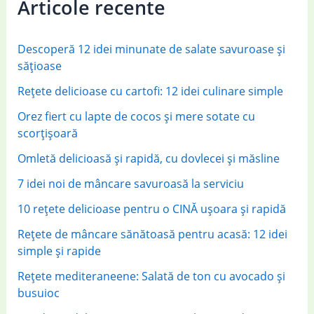
Articole recente
h
f
Descoperă 12 idei minunate de salate savuroase și
o
sățioase
r
Rețete delicioase cu cartofi: 12 idei culinare simple
:
Orez fiert cu lapte de cocos și mere sotate cu
scorțișoară
Omletă delicioasă și rapidă, cu dovlecei și măsline
7 idei noi de mâncare savuroasă la serviciu
10 rețete delicioase pentru o CINĂ ușoara și rapidă
Rețete de mâncare sănătoasă pentru acasă: 12 idei
simple și rapide
Rețete mediteraneene: Salată de ton cu avocado și
busuioc