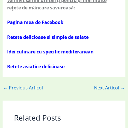
Vă invit să mă urmăriți pentru și mai multe
rețete de mâncare savuroasă:
Pagina mea de Facebook
Retete delicioase si simple de salate
Idei culinare cu specific mediteranean
Retete asiatice delicioase
←
Previous Articol
Next Articol
→
Related Posts