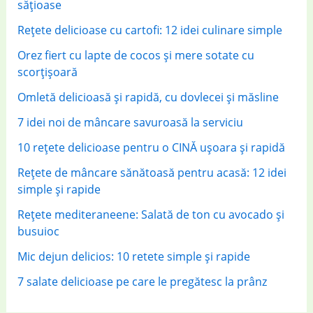
o
sățioase
r
Rețete delicioase cu cartofi: 12 idei culinare simple
:
Orez fiert cu lapte de cocos și mere sotate cu
scorțișoară
Omletă delicioasă și rapidă, cu dovlecei și măsline
7 idei noi de mâncare savuroasă la serviciu
10 rețete delicioase pentru o CINĂ ușoara și rapidă
Rețete de mâncare sănătoasă pentru acasă: 12 idei
simple și rapide
Rețete mediteraneene: Salată de ton cu avocado și
busuioc
Mic dejun delicios: 10 retete simple și rapide
7 salate delicioase pe care le pregătesc la prânz