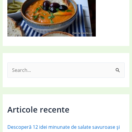
S
e
a
r
c
Articole recente
h
f
Descoperă 12 idei minunate de salate savuroase și