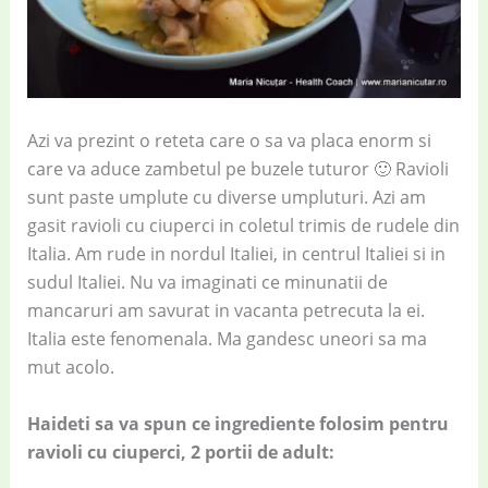
Azi va prezint o reteta care o sa va placa enorm si
care va aduce zambetul pe buzele tuturor 🙂 Ravioli
sunt paste umplute cu diverse umpluturi. Azi am
gasit ravioli cu ciuperci in coletul trimis de rudele din
Italia. Am rude in nordul Italiei, in centrul Italiei si in
sudul Italiei. Nu va imaginati ce minunatii de
mancaruri am savurat in vacanta petrecuta la ei.
Italia este fenomenala. Ma gandesc uneori sa ma
mut acolo.
Haideti sa va spun ce ingrediente folosim pentru
ravioli cu ciuperci, 2 portii de adult: