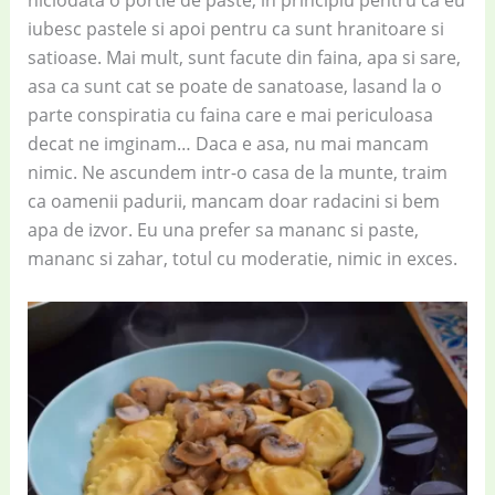
niciodata o portie de paste, in principiu pentru ca eu
iubesc pastele si apoi pentru ca sunt hranitoare si
satioase. Mai mult, sunt facute din faina, apa si sare,
asa ca sunt cat se poate de sanatoase, lasand la o
parte conspiratia cu faina care e mai periculoasa
decat ne imginam… Daca e asa, nu mai mancam
nimic. Ne ascundem intr-o casa de la munte, traim
ca oamenii padurii, mancam doar radacini si bem
apa de izvor. Eu una prefer sa mananc si paste,
mananc si zahar, totul cu moderatie, nimic in exces.