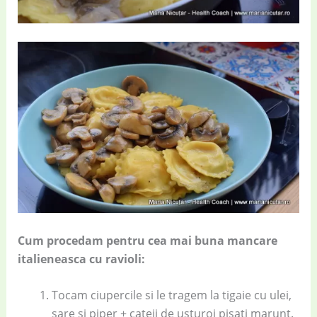
Cum procedam pentru cea mai buna mancare
italieneasca cu ravioli:
Tocam ciupercile si le tragem la tigaie cu ulei,
sare si piper + cateii de usturoi pisati marunt.