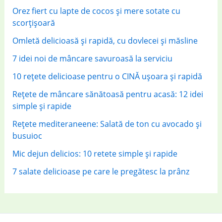
:
Orez fiert cu lapte de cocos și mere sotate cu
scorțișoară
Omletă delicioasă și rapidă, cu dovlecei și măsline
7 idei noi de mâncare savuroasă la serviciu
10 rețete delicioase pentru o CINĂ ușoara și rapidă
Rețete de mâncare sănătoasă pentru acasă: 12 idei
simple și rapide
Rețete mediteraneene: Salată de ton cu avocado și
busuioc
Mic dejun delicios: 10 retete simple și rapide
7 salate delicioase pe care le pregătesc la prânz