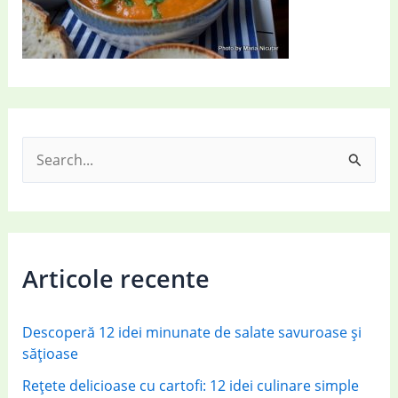
S
e
a
r
c
Articole recente
h
f
Descoperă 12 idei minunate de salate savuroase și
o
sățioase
r
Rețete delicioase cu cartofi: 12 idei culinare simple