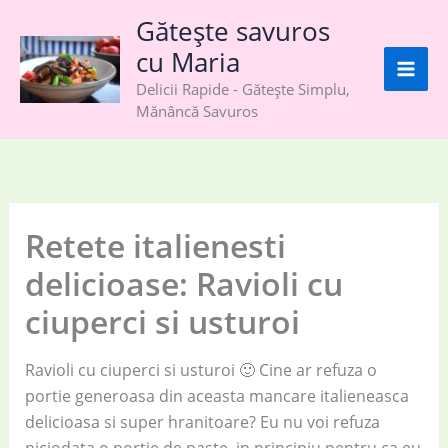
Skip
Gătește savuros
to
cu Maria
content
Delicii Rapide - Gătește Simplu,
Mănâncă Savuros
Retete italienesti
delicioase: Ravioli cu
ciuperci si usturoi
Ravioli cu ciuperci si usturoi 🙂 Cine ar refuza o
portie generoasa din aceasta mancare italieneasca
delicioasa si super hranitoare? Eu nu voi refuza