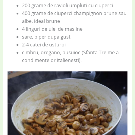
200 grame de ravioli umpluti cu ciuperci
400 grame de ciuperci champignon brune sau
albe, ideal brune
4 linguri de ulei de masline
sare, piper dupa gust
2-4 catei de usturoi
cimbru, oregano, busuioc (Sfanta Treime a
condimentelor italienesti).