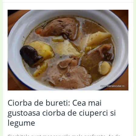
de
varză
cu
legume
și
roșii
Ciorba de bureti: Cea mai
gustoasa ciorba de ciuperci si
legume