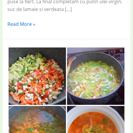
puse la fiert. La final completam cu putin ulei virgin,
suc de lamaie si verdeata […]
Retete
Read More »
delicioase
si
simple:
Ciorba
de
legume
cu
somon
afumat