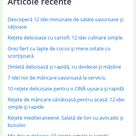
Articole recente
h
f
Descoperă 12 idei minunate de salate savuroase și
o
sățioase
r
Rețete delicioase cu cartofi: 12 idei culinare simple
:
Orez fiert cu lapte de cocos și mere sotate cu
scorțișoară
Omletă delicioasă și rapidă, cu dovlecei și măsline
7 idei noi de mâncare savuroasă la serviciu
10 rețete delicioase pentru o CINĂ ușoara și rapidă
Rețete de mâncare sănătoasă pentru acasă: 12 idei
simple și rapide
Rețete mediteraneene: Salată de ton cu avocado și
busuioc