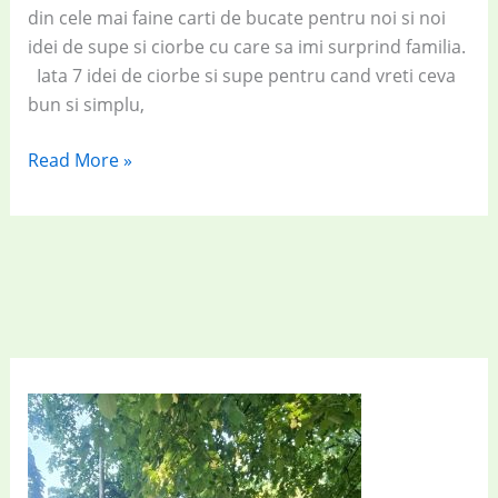
din cele mai faine carti de bucate pentru noi si noi
idei de supe si ciorbe cu care sa imi surprind familia.
Iata 7 idei de ciorbe si supe pentru cand vreti ceva
bun si simplu,
7
Read More »
ciorbe
și
supe
simple
și
savuroase