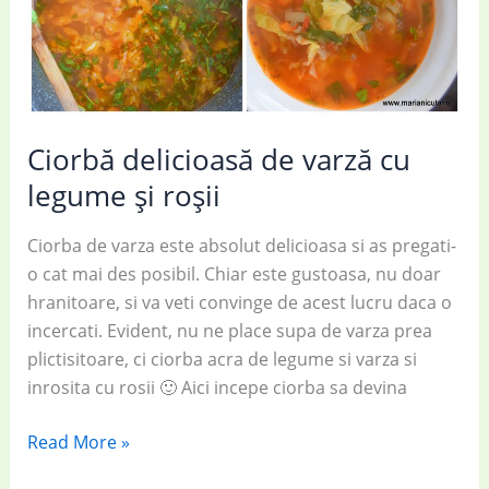
Ciorbă delicioasă de varză cu
legume și roșii
Ciorba de varza este absolut delicioasa si as pregati-
o cat mai des posibil. Chiar este gustoasa, nu doar
hranitoare, si va veti convinge de acest lucru daca o
incercati. Evident, nu ne place supa de varza prea
plictisitoare, ci ciorba acra de legume si varza si
inrosita cu rosii 🙂 Aici incepe ciorba sa devina
Ciorbă
Read More »
delicioasă