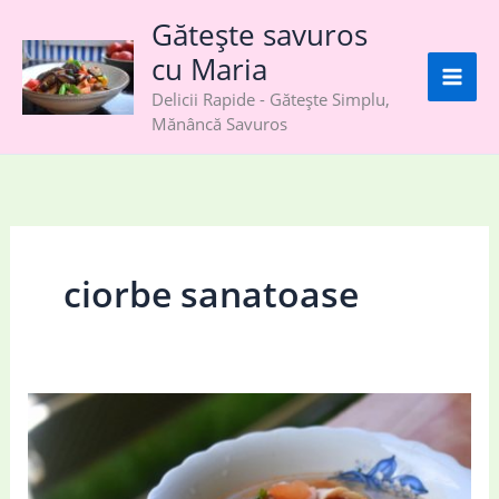
Skip
Gătește savuros
to
cu Maria
content
Delicii Rapide - Gătește Simplu,
Mănâncă Savuros
ciorbe sanatoase