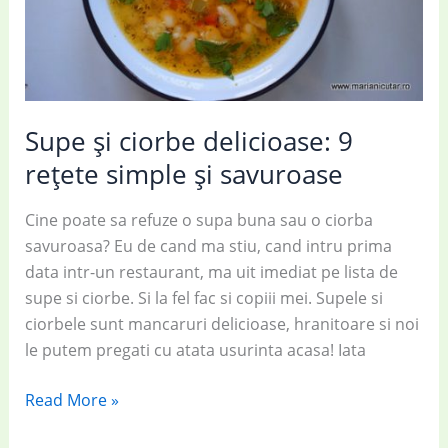
legume
Supe și ciorbe delicioase: 9
rețete simple și savuroase
Cine poate sa refuze o supa buna sau o ciorba
savuroasa? Eu de cand ma stiu, cand intru prima
data intr-un restaurant, ma uit imediat pe lista de
supe si ciorbe. Si la fel fac si copiii mei. Supele si
ciorbele sunt mancaruri delicioase, hranitoare si noi
le putem pregati cu atata usurinta acasa! Iata
Supe
Read More »
și