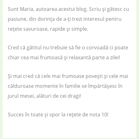
Sunt Maria, autoarea acestui blog. Scriu și gătesc cu
pasiune, din dorința de a-ți trezi interesul pentru
rețete savuroase, rapide și simple.
Cred că gătitul nu trebuie să fie o corvoadă ci poate
chiar cea mai frumoasă și relaxantă parte a zilei!
Și mai cred că cele mai frumoase povești și cele mai
călduroase momente în familie se împărtășesc în
jurul mesei, alături de cei dragi!
Succes în toate și spor la rețete de nota 10!