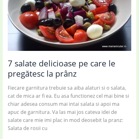
serviciu
7 salate delicioase pe care le
pregătesc la prânz
Fiecare garnitura trebuie sa aiba alaturi si o salata,
cat de mica ar fi ea. Eu asa functionez cel mai bine si
chiar adesea consum mai intai salata si apoi ma
apuc de garnitura. Va las mai jos cateva idei de
salate care mie imi plac in mod deosebit la pranz:
Salata de rosii cu