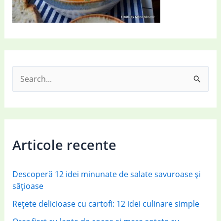
S
e
a
r
c
Articole recente
h
f
Descoperă 12 idei minunate de salate savuroase și
o
sățioase
r
Rețete delicioase cu cartofi: 12 idei culinare simple
: