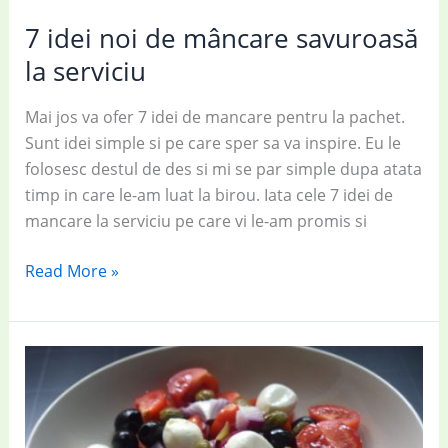
7 idei noi de mâncare savuroasă
la serviciu
Mai jos va ofer 7 idei de mancare pentru la pachet.
Sunt idei simple si pe care sper sa va inspire. Eu le
folosesc destul de des si mi se par simple dupa atata
timp in care le-am luat la birou. Iata cele 7 idei de
mancare la serviciu pe care vi le-am promis si
7
Read More »
idei
noi
de
mâncare
savuroasă
la