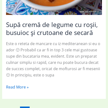
Supă cremă de legume cu roșii,
busuioc și crutoane de secară
Este o reteta de mancare cu iz mediteranean si eu o
ador 🙂 Probabil ca ar fi in top 3 cele mai gustoase
supe din bucataria mea, evident. Este un preparat
culinar simplu si rapid, care nu poate bucura decat
de succes complet, oricat de mofturosi ar fi mesenii
🙂 In principiu, este o supa
Supă
Read More »
cremă
de
legume