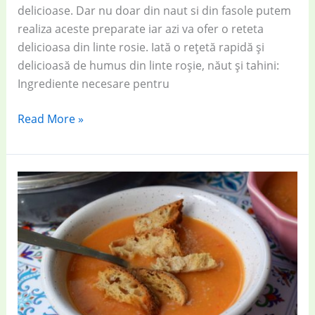
delicioase. Dar nu doar din naut si din fasole putem
realiza aceste preparate iar azi va ofer o reteta
delicioasa din linte rosie. Iată o rețetă rapidă și
delicioasă de humus din linte roșie, năut și tahini:
Ingrediente necesare pentru
Humus
Read More »
delicios
din
linte
roșie,
năut
și
tahini