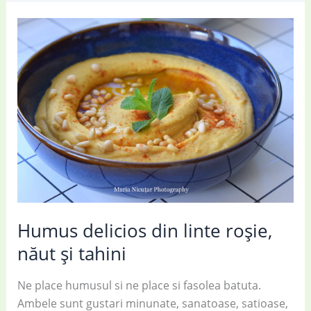
rapide:
12
idei
culinare
savuroase
Humus delicios din linte roșie,
năut și tahini
Ne place humusul si ne place si fasolea batuta.
Ambele sunt gustari minunate, sanatoase, satioase,