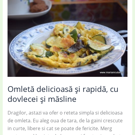
Omletă delicioasă și rapidă, cu
dovlecei și măsline
Dragilor, astazi va ofer o reteta simpla si delicioasa
de omleta. Eu aleg oua de tara, de la gaini crescute
in curte, libere si cat se poate de fericite. Merg