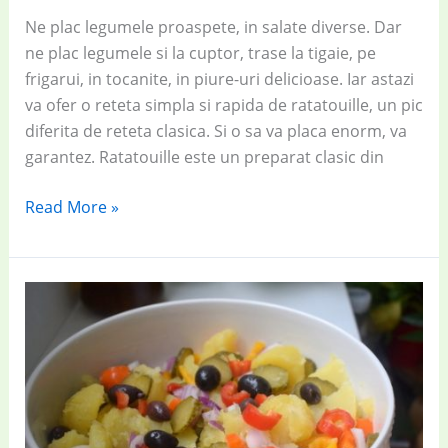
Ne plac legumele proaspete, in salate diverse. Dar
ne plac legumele si la cuptor, trase la tigaie, pe
frigarui, in tocanite, in piure-uri delicioase. Iar astazi
va ofer o reteta simpla si rapida de ratatouille, un pic
diferita de reteta clasica. Si o sa va placa enorm, va
garantez. Ratatouille este un preparat clasic din
Ratatouille
Read More »
rapid
și
simplu
din
vinete,
dovlecei
și
roșii