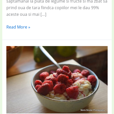
saptamanal la piata de legume si fructe si ma zbat sa
prind oua de tara fiindca copiilor mei le dau 99%
aceste oua si mai […]
Omletă
Read More »
delicioasă
și
rapidă,
cu
dovlecei
și
măsline