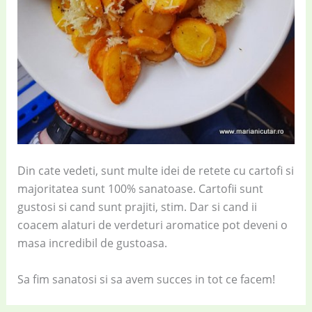
Din cate vedeti, sunt multe idei de retete cu cartofi si
majoritatea sunt 100% sanatoase. Cartofii sunt
gustosi si cand sunt prajiti, stim. Dar si cand ii
coacem alaturi de verdeturi aromatice pot deveni o
masa incredibil de gustoasa.
Sa fim sanatosi si sa avem succes in tot ce facem!