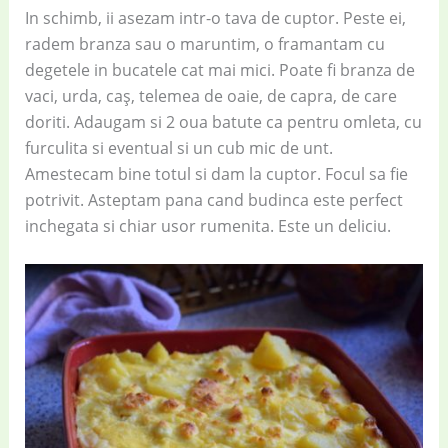
In schimb, ii asezam intr-o tava de cuptor. Peste ei,
radem branza sau o maruntim, o framantam cu
degetele in bucatele cat mai mici. Poate fi branza de
vaci, urda, caș, telemea de oaie, de capra, de care
doriti. Adaugam si 2 oua batute ca pentru omleta, cu
furculita si eventual si un cub mic de unt.
Amestecam bine totul si dam la cuptor. Focul sa fie
potrivit. Asteptam pana cand budinca este perfect
inchegata si chiar usor rumenita. Este un deliciu.