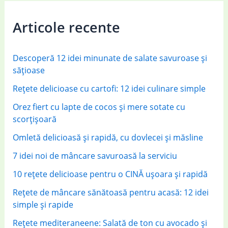
r
c
Articole recente
h
f
Descoperă 12 idei minunate de salate savuroase și
o
sățioase
r
Rețete delicioase cu cartofi: 12 idei culinare simple
:
Orez fiert cu lapte de cocos și mere sotate cu
scorțișoară
Omletă delicioasă și rapidă, cu dovlecei și măsline
7 idei noi de mâncare savuroasă la serviciu
10 rețete delicioase pentru o CINĂ ușoara și rapidă
Rețete de mâncare sănătoasă pentru acasă: 12 idei
simple și rapide
Rețete mediteraneene: Salată de ton cu avocado și