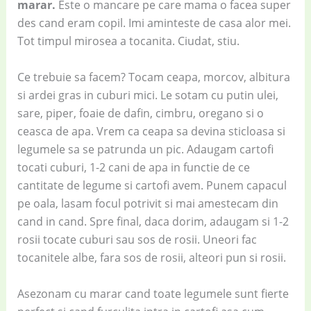
marar.
Este o mancare pe care mama o facea super
des cand eram copil. Imi aminteste de casa alor mei.
Tot timpul mirosea a tocanita. Ciudat, stiu.
Ce trebuie sa facem? Tocam ceapa, morcov, albitura
si ardei gras in cuburi mici. Le sotam cu putin ulei,
sare, piper, foaie de dafin, cimbru, oregano si o
ceasca de apa. Vrem ca ceapa sa devina sticloasa si
legumele sa se patrunda un pic. Adaugam cartofi
tocati cuburi, 1-2 cani de apa in functie de ce
cantitate de legume si cartofi avem. Punem capacul
pe oala, lasam focul potrivit si mai amestecam din
cand in cand. Spre final, daca dorim, adaugam si 1-2
rosii tocate cuburi sau sos de rosii. Uneori fac
tocanitele albe, fara sos de rosii, alteori pun si rosii.
Asezonam cu marar cand toate legumele sunt fierte