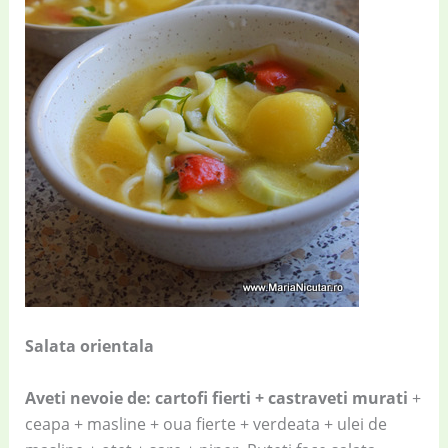
Salata orientala
Aveti nevoie de: cartofi fierti + castraveti murati
+
ceapa + masline + oua fierte + verdeata + ulei de