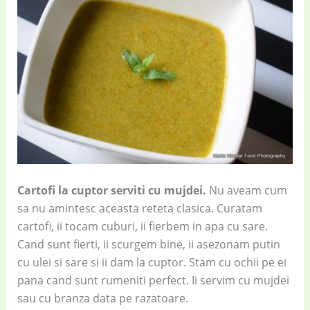
Cartofi la cuptor serviti cu mujdei.
Nu aveam cum
sa nu amintesc aceasta reteta clasica. Curatam
cartofi, ii tocam cuburi, ii fierbem in apa cu sare.
Cand sunt fierti, ii scurgem bine, ii asezonam putin
cu ulei si sare si ii dam la cuptor. Stam cu ochii pe ei
pana cand sunt rumeniti perfect. Ii servim cu mujdei
sau cu branza data pe razatoare.