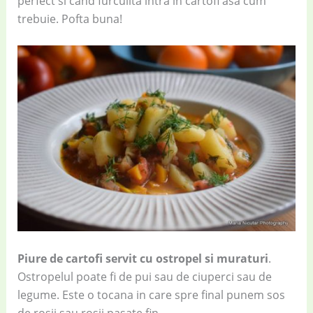
perfect si cand furculita intra in cartofi asa cum
trebuie. Pofta buna!
Piure de cartofi servit cu ostropel si muraturi
.
Ostropelul poate fi de pui sau de ciuperci sau de
legume. Este o tocana in care spre final punem sos
de rosii sau rosii pasate fin.