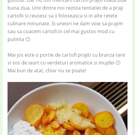
gustosi. Dar nu toti mancam cartofi prajiti toata ziua
buna ziua. Unii dintre noi rezista tentatiei de a praji
cartofii si reusesc sa ii foloseasca si in alte retete
culinare minunate. Si uneori ne dam voie sa prajim
sau sa coacem cartofi in cel mai gustos mod cu
putinta 🙂
Mai jos este o portie de cartofi prajiti cu branza tare
si sos de iaurt cu verdeturi aromatice si mujdei 🙂
Mai bun de atat, chiar nu se poate!