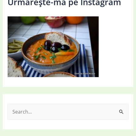
Urmărește-mă pe Instagram
S
e
a