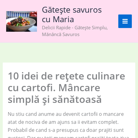
Skip
Gătește savuros
to
cu Maria
content
Delicii Rapide - Gătește Simplu,
Mănâncă Savuros
10 idei de rețete culinare
cu cartofi. Mâncare
simplă și sănătoasă
Nu stiu cand anume au devenit cartofii o mancare
atat de nociva de am ajuns sa ii evitam complet.
Probabil de cand s-a presupus ca doar prajiti sunt