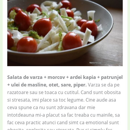
Salata de varza + morcov + ardei kapia + patrunjel
+ ulei de masline, otet, sare, piper.
Varza se da pe
razatoare sau se toaca cu cutitul. Cand sunt obosita
si stresata, imi place sa toc legume. Cine aude asa
ceva spune ca nu sunt zdravana dar mie
intotdeauna mi-a placut sa fac treaba cu mainile, sa
fac ceva practic atunci cand simt ca emotional sunt