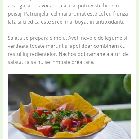
adauga si un avocado, caci se potriveste bine in
peisaj. Patrunjelul cel mai aromat este cel cu frunza
lata si cred ca este si cel mai bogat in antioxidanti.
Salata se prepara simplu. Aveti nevoie de legume si
verdeata tocate marunt si apoi doar combinam cu
restul ingredientelor. Nachos pot ramane alaturi de
salata, ca sa nu se inmoaie prea tare.