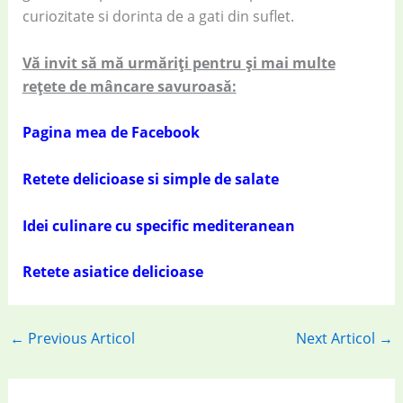
curiozitate si dorinta de a gati din suflet.
Vă invit să mă urmăriți pentru și mai multe
rețete de mâncare savuroasă:
Pagina mea de Facebook
Retete delicioase si simple de salate
Idei culinare cu specific mediteranean
Retete asiatice delicioase
←
Previous Articol
Next Articol
→