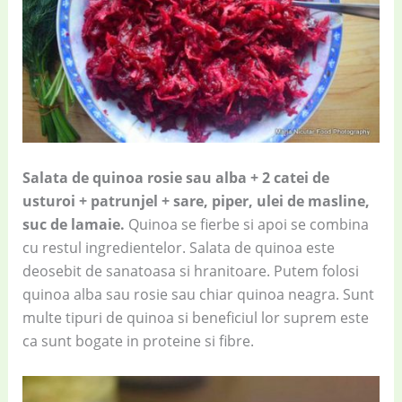
Salata de quinoa rosie sau alba + 2 catei de
usturoi + patrunjel + sare, piper, ulei de masline,
suc de lamaie.
Quinoa se fierbe si apoi se combina
cu restul ingredientelor. Salata de quinoa este
deosebit de sanatoasa si hranitoare. Putem folosi
quinoa alba sau rosie sau chiar quinoa neagra. Sunt
multe tipuri de quinoa si beneficiul lor suprem este
ca sunt bogate in proteine si fibre.