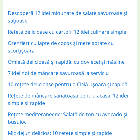
f
Descoperă 12 idei minunate de salate savuroase și
o
sățioase
r
Rețete delicioase cu cartofi: 12 idei culinare simple
:
Orez fiert cu lapte de cocos și mere sotate cu
scorțișoară
Omletă delicioasă și rapidă, cu dovlecei și măsline
7 idei noi de mâncare savuroasă la serviciu
10 rețete delicioase pentru o CINĂ ușoara și rapidă
Rețete de mâncare sănătoasă pentru acasă: 12 idei
simple și rapide
Rețete mediteraneene: Salată de ton cu avocado și
busuioc
Mic dejun delicios: 10 retete simple și rapide