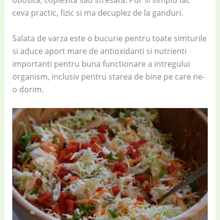
obosita, coplesita sau stresata. Pur si simplu fac
ceva practic, fizic si ma decuplez de la ganduri.
Salata de varza este o bucurie pentru toate simturile
si aduce aport mare de antioxidanti si nutrienti
importanti pentru buna functionare a intregului
organism, inclusiv pentru starea de bine pe care ne-
o dorim.