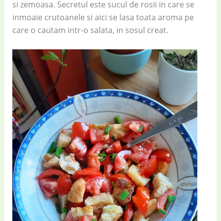
si zemoasa. Secretul este sucul de rosii in care se
inmoaie crutoanele si aici se lasa toata aroma pe
care o cautam intr-o salata, in sosul creat.