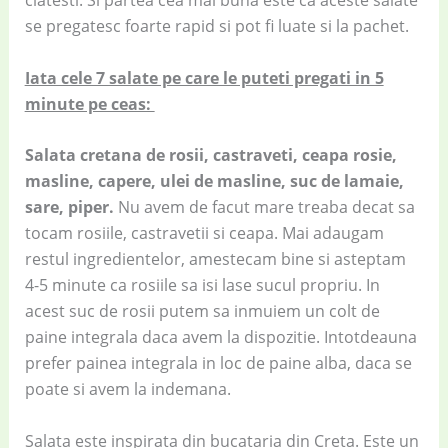
clatesti. Si partea cea mai buna este ca aceste salate
se pregatesc foarte rapid si pot fi luate si la pachet.
Iata cele 7 salate pe care le puteti pregati in 5
minute pe ceas:
Salata cretana de rosii, castraveti, ceapa rosie,
masline, capere, ulei de masline, suc de lamaie,
sare, piper.
Nu avem de facut mare treaba decat sa
tocam rosiile, castravetii si ceapa. Mai adaugam
restul ingredientelor, amestecam bine si asteptam
4-5 minute ca rosiile sa isi lase sucul propriu. In
acest suc de rosii putem sa inmuiem un colt de
paine integrala daca avem la dispozitie. Intotdeauna
prefer painea integrala in loc de paine alba, daca se
poate si avem la indemana.
Salata este inspirata din bucataria din Creta. Este un