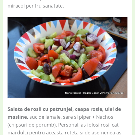
miracol pentru sanatate.
Salata de rosii cu patrunjel, ceapa rosie, ulei de
masline,
suc de lamaie, sare si piper + Nachos
(chipsuri de porumb). Personal, as folosi rosii cat
mai dulci pentru aceasta reteta si de asemenea as