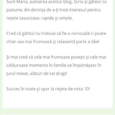
Sunt Maria, autoarea acestui blog. Scriu și gătesc cu
pasiune, din dorința de a-ți trezi interesul pentru
rețete savuroase, rapide și simple.
Cred că gătitul nu trebuie să fie o corvoadă ci poate
chiar cea mai frumoasă și relaxantă parte a zilei!
Și mai cred că cele mai frumoase povești și cele mai
călduroase momente în familie se împărtășesc în
jurul mesei, alături de cei dragi!
Succes în toate și spor la rețete de nota 10!