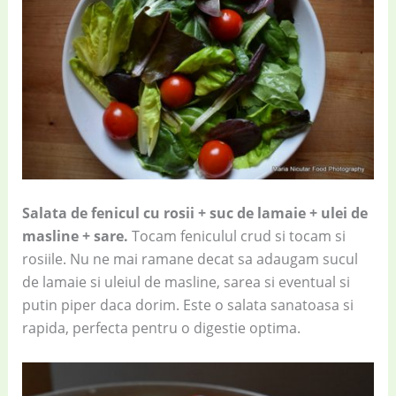
Salata de fenicul cu rosii + suc de lamaie + ulei de
masline + sare.
Tocam feniculul crud si tocam si
rosiile. Nu ne mai ramane decat sa adaugam sucul
de lamaie si uleiul de masline, sarea si eventual si
putin piper daca dorim. Este o salata sanatoasa si
rapida, perfecta pentru o digestie optima.