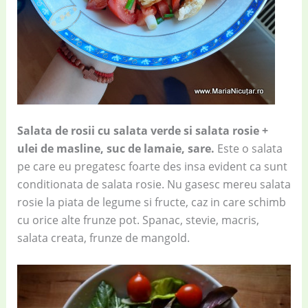
Salata de rosii cu salata verde si salata rosie +
ulei de masline, suc de lamaie, sare.
Este o salata
pe care eu pregatesc foarte des insa evident ca sunt
conditionata de salata rosie. Nu gasesc mereu salata
rosie la piata de legume si fructe, caz in care schimb
cu orice alte frunze pot. Spanac, stevie, macris,
salata creata, frunze de mangold.