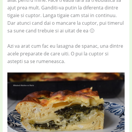
aliat pentru mine. Face treaba fara sa trebuiasca sa
ajut prea mult. Ganditi-va putin la diferenta dintre
tigaie si cuptor. Langa tigaie cam stai in continuu.
Dar atunci cand dai o mancare la cuptor, pui timerul
sa sune cand trebuie si ai uitat de ea 🙂
Azi va arat cum fac eu lasagna de spanac, una dintre
acele preparate de care uiti. O pui la cuptor si
astepti sa se rumeneasca.