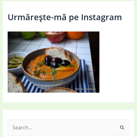
Urmărește-mă pe Instagram
S
e