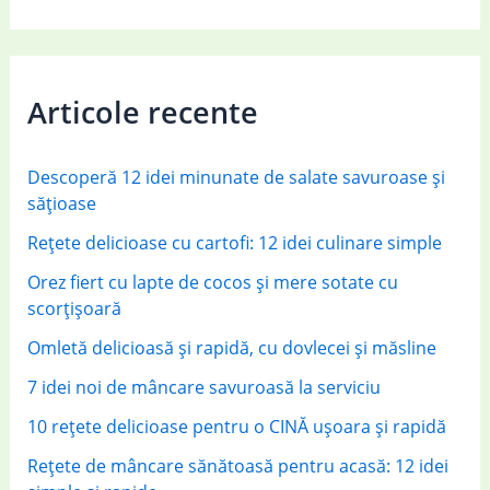
a
r
c
Articole recente
h
f
Descoperă 12 idei minunate de salate savuroase și
o
sățioase
r
Rețete delicioase cu cartofi: 12 idei culinare simple
:
Orez fiert cu lapte de cocos și mere sotate cu
scorțișoară
Omletă delicioasă și rapidă, cu dovlecei și măsline
7 idei noi de mâncare savuroasă la serviciu
10 rețete delicioase pentru o CINĂ ușoara și rapidă
Rețete de mâncare sănătoasă pentru acasă: 12 idei