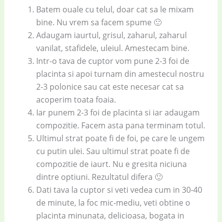
Batem ouale cu telul, doar cat sa le mixam
bine. Nu vrem sa facem spume 🙂
Adaugam iaurtul, grisul, zaharul, zaharul
vanilat, stafidele, uleiul. Amestecam bine.
Intr-o tava de cuptor vom pune 2-3 foi de
placinta si apoi turnam din amestecul nostru
2-3 polonice sau cat este necesar cat sa
acoperim toata foaia.
Iar punem 2-3 foi de placinta si iar adaugam
compozitie. Facem asta pana terminam totul.
Ultimul strat poate fi de foi, pe care le ungem
cu putin ulei. Sau ultimul strat poate fi de
compozitie de iaurt. Nu e gresita niciuna
dintre optiuni. Rezultatul difera 🙂
Dati tava la cuptor si veti vedea cum in 30-40
de minute, la foc mic-mediu, veti obtine o
placinta minunata, delicioasa, bogata in