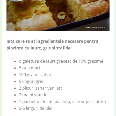
Iata care sunt ingredientele necesare pentru
placinta cu iaurt, gris si stafide:
o galetusa de iaurt grecesc de 10% grasime
8 oua mari
100 grame zahar
5 linguri gris
2 plicuri zahar vanilatt
2 maini stafide
1 pachet de foi de placinta, cele super subtiri
5-6 linguri de ulei