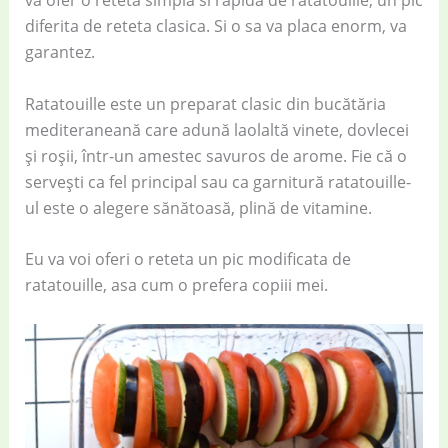
va ofer o reteta simpla si rapida de ratatouille, un pic
diferita de reteta clasica. Si o sa va placa enorm, va
garantez.
Ratatouille este un preparat clasic din bucătăria
mediteraneană care adună laolaltă vinete, dovlecei
și roșii, într-un amestec savuros de arome. Fie că o
servești ca fel principal sau ca garnitură ratatouille-
ul este o alegere sănătoasă, plină de vitamine.
Eu va voi oferi o reteta un pic modificata de
ratatouille, asa cum o prefera copiii mei.