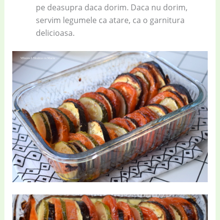
pe deasupra daca dorim. Daca nu dorim,
servim legumele ca atare, ca o garnitura
delicioasa.