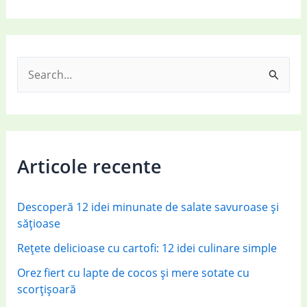
S
e
a
r
c
Articole recente
h
f
Descoperă 12 idei minunate de salate savuroase și
o
sățioase
r
Rețete delicioase cu cartofi: 12 idei culinare simple
:
Orez fiert cu lapte de cocos și mere sotate cu
scorțișoară