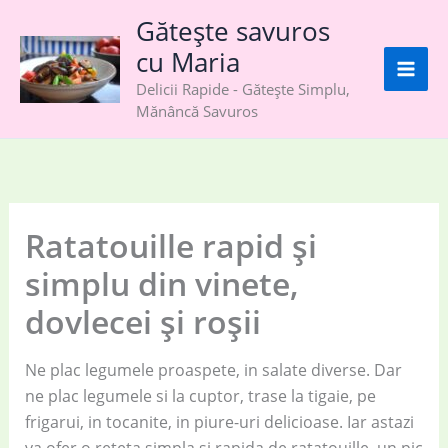
Skip
Gătește savuros
to
cu Maria
content
Delicii Rapide - Gătește Simplu,
Mănâncă Savuros
Ratatouille rapid și
simplu din vinete,
dovlecei și roșii
Ne plac legumele proaspete, in salate diverse. Dar
ne plac legumele si la cuptor, trase la tigaie, pe
frigarui, in tocanite, in piure-uri delicioase. Iar astazi