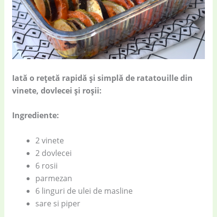
Iată o rețetă rapidă și simplă de ratatouille din
vinete, dovlecei și roșii:
Ingrediente:
2 vinete
2 dovlecei
6 rosii
parmezan
6 linguri de ulei de masline
sare si piper