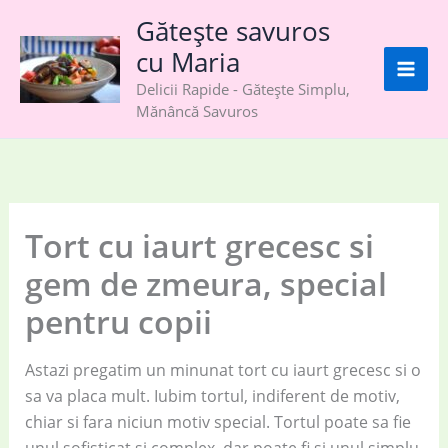
Skip
Gătește savuros
to
cu Maria
content
Delicii Rapide - Gătește Simplu,
Mănâncă Savuros
Tort cu iaurt grecesc si
gem de zmeura, special
pentru copii
Astazi pregatim un minunat tort cu iaurt grecesc si o
sa va placa mult. Iubim tortul, indiferent de motiv,
chiar si fara niciun motiv special. Tortul poate sa fie