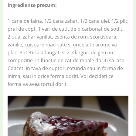
ingrediente precum:
1 cana de faina, 1/2 cana zahar, 1/2 cana ulei, 1/2 plic
praf de copt, 1 varf de cutit de bicarbonat de sodiu,
2 oua, zahar vanilat, esenta de rom, scortisoara,
vanilie, cuisoare macinate si orice alte arome va
plac. Puteti sa adaugati si 2-3 linguri de gem in
compozitie, in functie de cat de moale doriti sa iasa.
Coaceti in tava de cuptor, rotunda sau in forma de
inima, sau in orice forma doriti. Voi decideti ce
forma va avea tortul dorit.