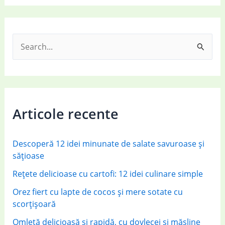
S
e
a
r
c
Articole recente
h
f
Descoperă 12 idei minunate de salate savuroase și
o
sățioase
r
Rețete delicioase cu cartofi: 12 idei culinare simple
:
Orez fiert cu lapte de cocos și mere sotate cu
scorțișoară
Omletă delicioasă și rapidă, cu dovlecei și măsline