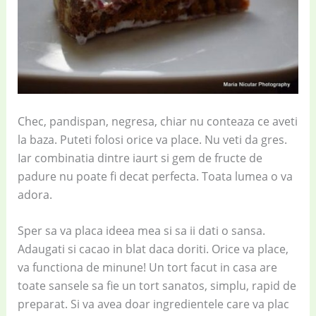
Chec, pandispan, negresa, chiar nu conteaza ce aveti
la baza. Puteti folosi orice va place. Nu veti da gres.
Iar combinatia dintre iaurt si gem de fructe de
padure nu poate fi decat perfecta. Toata lumea o va
adora.
Sper sa va placa ideea mea si sa ii dati o sansa.
Adaugati si cacao in blat daca doriti. Orice va place,
va functiona de minune! Un tort facut in casa are
toate sansele sa fie un tort sanatos, simplu, rapid de
preparat. Si va avea doar ingredientele care va plac