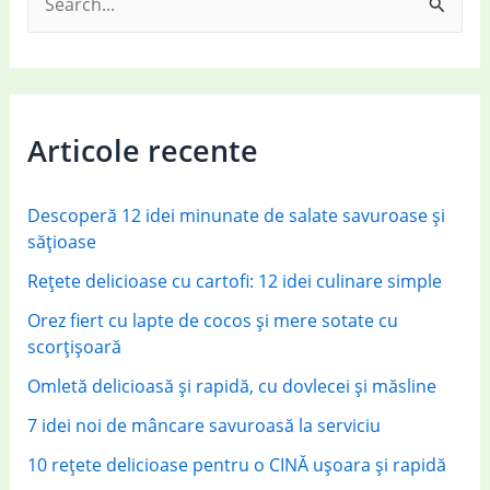
e
a
r
c
Articole recente
h
f
Descoperă 12 idei minunate de salate savuroase și
o
sățioase
r
Rețete delicioase cu cartofi: 12 idei culinare simple
:
Orez fiert cu lapte de cocos și mere sotate cu
scorțișoară
Omletă delicioasă și rapidă, cu dovlecei și măsline
7 idei noi de mâncare savuroasă la serviciu
10 rețete delicioase pentru o CINĂ ușoara și rapidă