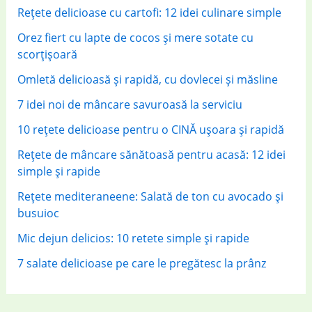
r
Rețete delicioase cu cartofi: 12 idei culinare simple
:
Orez fiert cu lapte de cocos și mere sotate cu
scorțișoară
Omletă delicioasă și rapidă, cu dovlecei și măsline
7 idei noi de mâncare savuroasă la serviciu
10 rețete delicioase pentru o CINĂ ușoara și rapidă
Rețete de mâncare sănătoasă pentru acasă: 12 idei
simple și rapide
Rețete mediteraneene: Salată de ton cu avocado și
busuioc
Mic dejun delicios: 10 retete simple și rapide
7 salate delicioase pe care le pregătesc la prânz