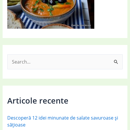
S
e
a
r
c
Articole recente
h
f
Descoperă 12 idei minunate de salate savuroase și
o
sățioase