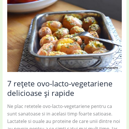
post,
gata
in
5
minute
7 rețete ovo-lacto-vegetariene
delicioase și rapide
Ne plac retetele ovo-lacto-vegetariene pentru ca
sunt sanatoase si in acelasi timp foarte satioase.
Lactatele si ouale au proteine de care unii dintre noi
au nevoie pentru a se simti satui mai mult timp. Iar