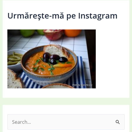
Urmărește-mă pe Instagram
S
e