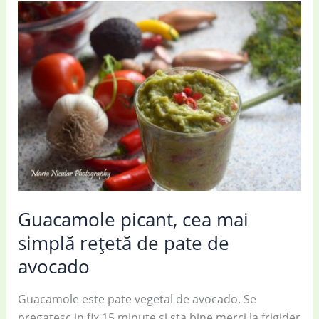
cu
roșii,
măsline
și
busuioc
Guacamole picant, cea mai
simplă rețetă de pate de
avocado
Guacamole este pate vegetal de avocado. Se
pregatesc in fix 15 minute si sta bine merci la frigider