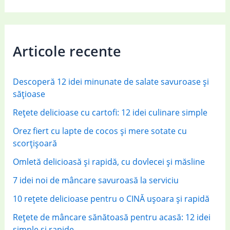
a
r
c
Articole recente
h
f
Descoperă 12 idei minunate de salate savuroase și
o
sățioase
r
Rețete delicioase cu cartofi: 12 idei culinare simple
:
Orez fiert cu lapte de cocos și mere sotate cu
scorțișoară
Omletă delicioasă și rapidă, cu dovlecei și măsline
7 idei noi de mâncare savuroasă la serviciu
10 rețete delicioase pentru o CINĂ ușoara și rapidă
Rețete de mâncare sănătoasă pentru acasă: 12 idei
simple și rapide