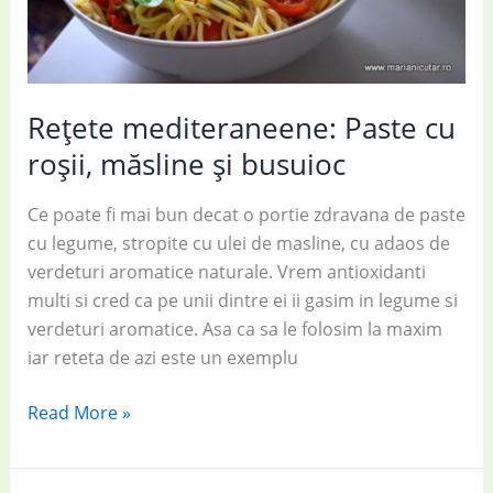
Rețete mediteraneene: Paste cu
roșii, măsline și busuioc
Ce poate fi mai bun decat o portie zdravana de paste
cu legume, stropite cu ulei de masline, cu adaos de
verdeturi aromatice naturale. Vrem antioxidanti
multi si cred ca pe unii dintre ei ii gasim in legume si
verdeturi aromatice. Asa ca sa le folosim la maxim
iar reteta de azi este un exemplu
Rețete
Read More »
mediteraneene:
Paste