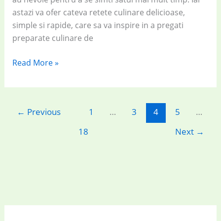
astazi va ofer cateva retete culinare delicioase,
simple si rapide, care sa va inspire in a pregati
preparate culinare de
7
Read More »
rețete
ovo-
lacto-
←
Previous
1
…
3
4
5
…
vegetariene
delicioase
18
Next
→
și
rapide