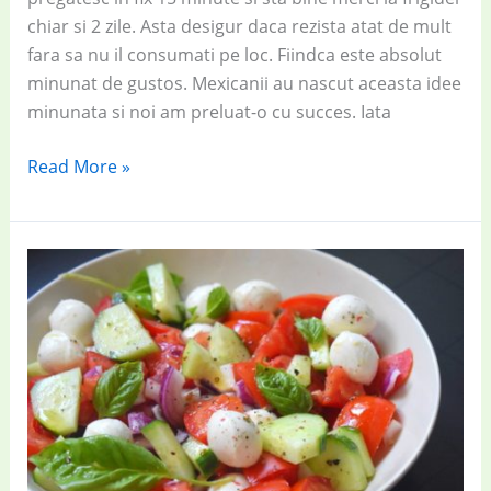
chiar si 2 zile. Asta desigur daca rezista atat de mult
fara sa nu il consumati pe loc. Fiindca este absolut
minunat de gustos. Mexicanii au nascut aceasta idee
minunata si noi am preluat-o cu succes. Iata
Guacamole
Read More »
picant,
cea
mai
simplă
rețetă
de
pate
de
avocado