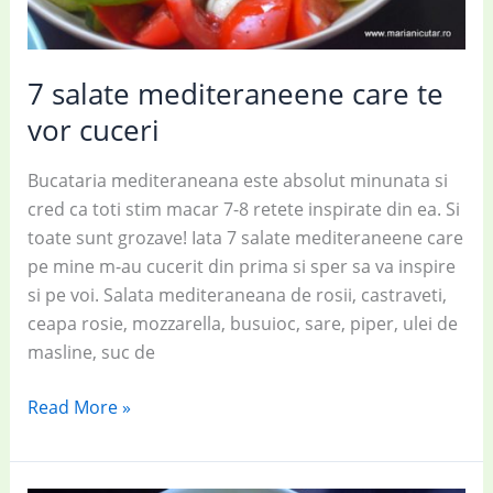
7 salate mediteraneene care te
vor cuceri
Bucataria mediteraneana este absolut minunata si
cred ca toti stim macar 7-8 retete inspirate din ea. Si
toate sunt grozave! Iata 7 salate mediteraneene care
pe mine m-au cucerit din prima si sper sa va inspire
si pe voi. Salata mediteraneana de rosii, castraveti,
ceapa rosie, mozzarella, busuioc, sare, piper, ulei de
masline, suc de
7
Read More »
salate
mediteraneene
care