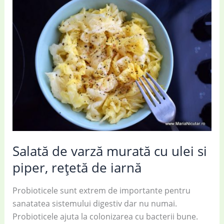
te
vor
cuceri
Salată de varză murată cu ulei si
piper, rețetă de iarnă
Probioticele sunt extrem de importante pentru
sanatatea sistemului digestiv dar nu numai.
Probioticele ajuta la colonizarea cu bacterii bune.