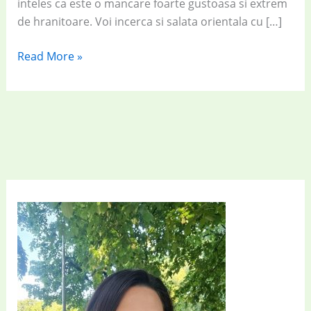
inteles ca este o mancare foarte gustoasa si extrem
de hranitoare. Voi incerca si salata orientala cu […]
Salata
Read More »
orientala
cu
oua
si
mustar,
cea
mai
apetisanta
salata
romaneasca