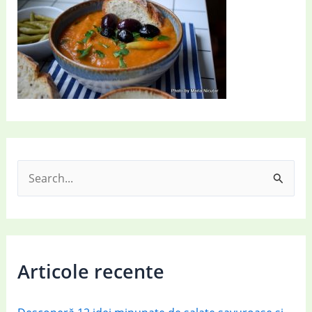
S
e
a
r
c
Articole recente
h
f