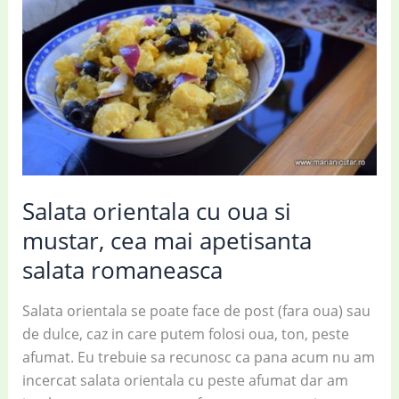
Salata orientala cu oua si
mustar, cea mai apetisanta
salata romaneasca
Salata orientala se poate face de post (fara oua) sau
de dulce, caz in care putem folosi oua, ton, peste
afumat. Eu trebuie sa recunosc ca pana acum nu am
incercat salata orientala cu peste afumat dar am