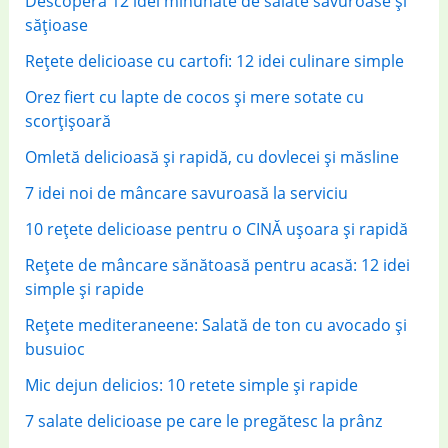
Descoperă 12 idei minunate de salate savuroase și
o
sățioase
r
Rețete delicioase cu cartofi: 12 idei culinare simple
:
Orez fiert cu lapte de cocos și mere sotate cu
scorțișoară
Omletă delicioasă și rapidă, cu dovlecei și măsline
7 idei noi de mâncare savuroasă la serviciu
10 rețete delicioase pentru o CINĂ ușoara și rapidă
Rețete de mâncare sănătoasă pentru acasă: 12 idei
simple și rapide
Rețete mediteraneene: Salată de ton cu avocado și
busuioc
Mic dejun delicios: 10 retete simple și rapide
7 salate delicioase pe care le pregătesc la prânz