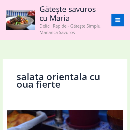
Skip
Gătește savuros
to
cu Maria
content
Delicii Rapide - Gătește Simplu,
Mănâncă Savuros
salata orientala cu
oua fierte