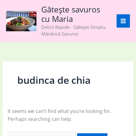
Skip
Gătește savuros
to
cu Maria
content
Delicii Rapide - Gătește Simplu,
Mănâncă Savuros
budinca de chia
It seems we can’t find what you’re looking for.
Perhaps searching can help.
Search