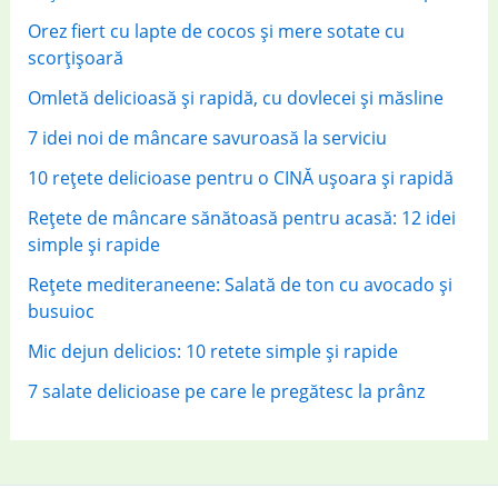
:
Orez fiert cu lapte de cocos și mere sotate cu
scorțișoară
Omletă delicioasă și rapidă, cu dovlecei și măsline
7 idei noi de mâncare savuroasă la serviciu
10 rețete delicioase pentru o CINĂ ușoara și rapidă
Rețete de mâncare sănătoasă pentru acasă: 12 idei
simple și rapide
Rețete mediteraneene: Salată de ton cu avocado și
busuioc
Mic dejun delicios: 10 retete simple și rapide
7 salate delicioase pe care le pregătesc la prânz