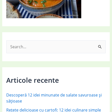
S
e
a
r
c
Articole recente
h
f
Descoperă 12 idei minunate de salate savuroase și
o
sățioase
r
Rețete delicioase cu cartofi: 12 idei culinare simple