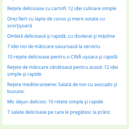
r
Rețete delicioase cu cartofi: 12 idei culinare simple
:
Orez fiert cu lapte de cocos și mere sotate cu
scorțișoară
Omletă delicioasă și rapidă, cu dovlecei și măsline
7 idei noi de mâncare savuroasă la serviciu
10 rețete delicioase pentru o CINĂ ușoara și rapidă
Rețete de mâncare sănătoasă pentru acasă: 12 idei
simple și rapide
Rețete mediteraneene: Salată de ton cu avocado și
busuioc
Mic dejun delicios: 10 retete simple și rapide
7 salate delicioase pe care le pregătesc la prânz