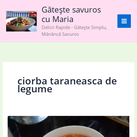
Skip
Gătește savuros
to
cu Maria
content
Delicii Rapide - Gătește Simplu,
Mănâncă Savuros
ciorba taraneasca de
legume