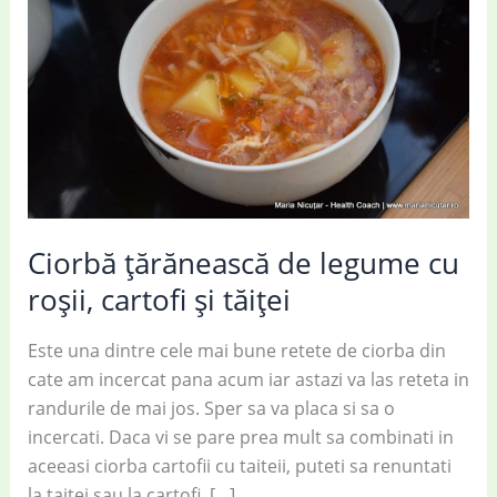
Ciorbă țărănească de legume cu
roșii, cartofi și tăiței
Este una dintre cele mai bune retete de ciorba din
cate am incercat pana acum iar astazi va las reteta in
randurile de mai jos. Sper sa va placa si sa o
incercati. Daca vi se pare prea mult sa combinati in
aceeasi ciorba cartofii cu taiteii, puteti sa renuntati
la taitei sau la cartofi, […]