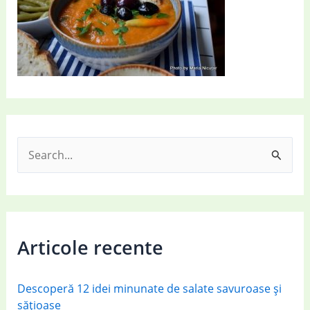
S
e
a
r
c
Articole recente
h
f
Descoperă 12 idei minunate de salate savuroase și
o
sățioase