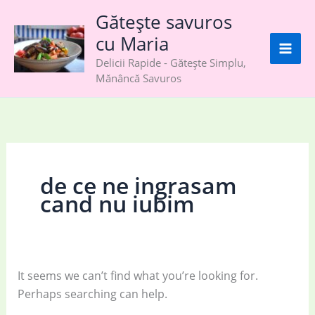
Skip
Gătește savuros
to
cu Maria
content
Delicii Rapide - Gătește Simplu,
Mănâncă Savuros
de ce ne ingrasam
cand nu iubim
It seems we can’t find what you’re looking for.
Perhaps searching can help.