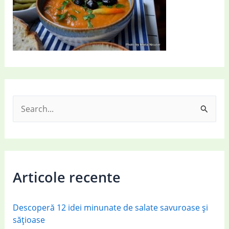
S
e
a
r
c
Articole recente
h
f
Descoperă 12 idei minunate de salate savuroase și
o
sățioase