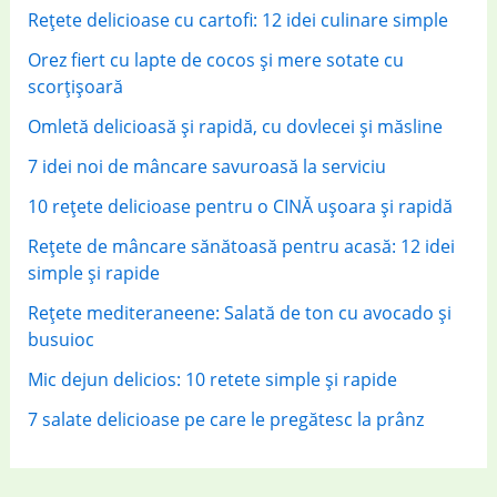
r
Rețete delicioase cu cartofi: 12 idei culinare simple
:
Orez fiert cu lapte de cocos și mere sotate cu
scorțișoară
Omletă delicioasă și rapidă, cu dovlecei și măsline
7 idei noi de mâncare savuroasă la serviciu
10 rețete delicioase pentru o CINĂ ușoara și rapidă
Rețete de mâncare sănătoasă pentru acasă: 12 idei
simple și rapide
Rețete mediteraneene: Salată de ton cu avocado și
busuioc
Mic dejun delicios: 10 retete simple și rapide
7 salate delicioase pe care le pregătesc la prânz