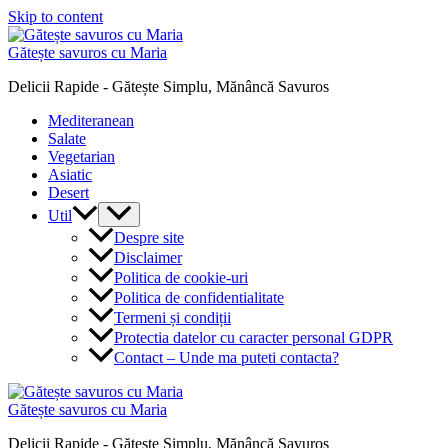
Skip to content
Gătește savuros cu Maria
Delicii Rapide - Gătește Simplu, Mănâncă Savuros
Mediteranean
Salate
Vegetarian
Asiatic
Desert
Util
Despre site
Disclaimer
Politica de cookie-uri
Politica de confidentialitate
Termeni și condiții
Protectia datelor cu caracter personal GDPR
Contact – Unde ma puteti contacta?
Gătește savuros cu Maria
Delicii Rapide - Gătește Simplu, Mănâncă Savuros