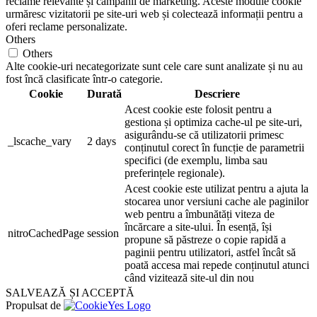
reclame relevante și campanii de marketing. Aceste module cookie
urmăresc vizitatorii pe site-uri web și colectează informații pentru a
oferi reclame personalizate.
Others
Others
Alte cookie-uri necategorizate sunt cele care sunt analizate și nu au
fost încă clasificate într-o categorie.
Cookie
Durată
Descriere
Acest cookie este folosit pentru a
gestiona și optimiza cache-ul pe site-uri,
asigurându-se că utilizatorii primesc
_lscache_vary
2 days
conținutul corect în funcție de parametrii
specifici (de exemplu, limba sau
preferințele regionale).
Acest cookie este utilizat pentru a ajuta la
stocarea unor versiuni cache ale paginilor
web pentru a îmbunătăți viteza de
încărcare a site-ului. În esență, își
nitroCachedPage
session
propune să păstreze o copie rapidă a
paginii pentru utilizatori, astfel încât să
poată accesa mai repede conținutul atunci
când vizitează site-ul din nou
SALVEAZĂ ȘI ACCEPTĂ
Propulsat de