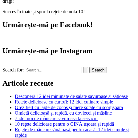
dragi!
Succes în toate și spor la rețete de nota 10!
Urmărește-mă pe Facebook!
Urmărește-mă pe Instagram
Search for:
Articole recente
Descoperă 12 idei minunate de salate savuroase și sățioase
Rețete delicioase cu cartofi: 12 idei culinare simple
Orez fiert cu lapte de cocos și mere sotate cu scorțișoară
Omletă delicioasă și rapidă, cu dovlecei și măsline
7 idei noi de mâncare savuroasă la serviciu
10 rețete delicioase pentru o CINĂ ușoara și rapidă
Rețete de mâncare sănătoasă pentru acasă: 12 idei simple și
rapide