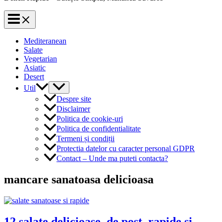
Mediteranean
Salate
Vegetarian
Asiatic
Desert
Util
Despre site
Disclaimer
Politica de cookie-uri
Politica de confidentialitate
Termeni și condiții
Protectia datelor cu caracter personal GDPR
Contact – Unde ma puteti contacta?
mancare sanatoasa delicioasa
12 salate delicioase, de post, rapide și