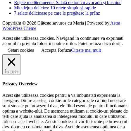
Rețete mediteraneene: Salată de ton cu avocado și busuioc
Mic dejun delicios: 10 retete simple și rapide
7 salate delicioase pe care le pregătesc la prânz
Copyright © 2026 Gătește savuros cu Maria | Powered by
Astra
WordPress Theme
Acest site utilizeaza cookies. Navigand in continuare va exprimati
acordul in privinta folosirii cookie-urilor. Puteti refuza daca doriti.
Setari cookies
Accepta
Refuza
Citeste mai mult
Închide
Privacy Overview
Acest site utilizeaza cookies pentru a va imbunatati experienta la
navigare. Dintre acestea, cookie-urile categorizate ca fiind necesare
sunt stocate pe browserul dvs., ele fiind esentiale pentru functionarea
optima a website-ului. De asemenea utilizam si cookie-uri plasate de
terti care ajuta la analizarea si intelegerea modului in care utilizatorii
folosesc acest website. Aceste cookie-uri vor fi stocate pe browserul
dvs. doar cu consimtamantul dvs. Aveti de asemenea optiunea de a