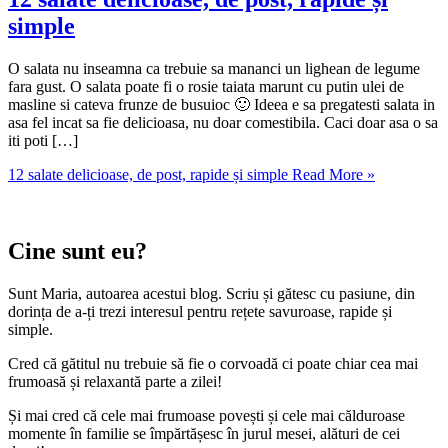
simple
O salata nu inseamna ca trebuie sa mananci un lighean de legume
fara gust. O salata poate fi o rosie taiata marunt cu putin ulei de
masline si cateva frunze de busuioc 🙂 Ideea e sa pregatesti salata in
asa fel incat sa fie delicioasa, nu doar comestibila. Caci doar asa o sa
iti poti […]
12 salate delicioase, de post, rapide și simple
Read More »
Cine sunt eu?
Sunt Maria, autoarea acestui blog. Scriu și gătesc cu pasiune, din
dorința de a-ți trezi interesul pentru rețete savuroase, rapide și
simple.
Cred că gătitul nu trebuie să fie o corvoadă ci poate chiar cea mai
frumoasă și relaxantă parte a zilei!
Și mai cred că cele mai frumoase povești și cele mai călduroase
momente în familie se împărtășesc în jurul mesei, alături de cei