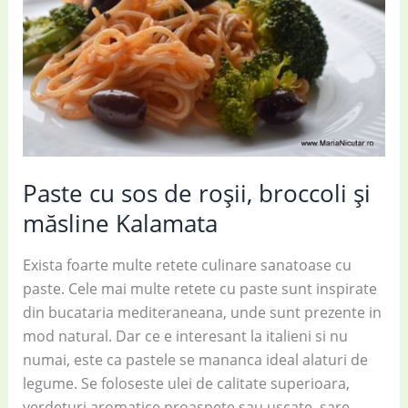
banane
Paste cu sos de roșii, broccoli și
măsline Kalamata
Exista foarte multe retete culinare sanatoase cu
paste. Cele mai multe retete cu paste sunt inspirate
din bucataria mediteraneana, unde sunt prezente in
mod natural. Dar ce e interesant la italieni si nu
numai, este ca pastele se mananca ideal alaturi de
legume. Se foloseste ulei de calitate superioara,
verdeturi aromatice proaspete sau uscate, sare