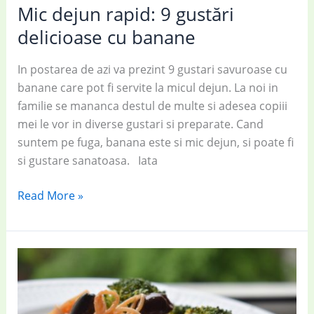
Mic dejun rapid: 9 gustări
delicioase cu banane
In postarea de azi va prezint 9 gustari savuroase cu
banane care pot fi servite la micul dejun. La noi in
familie se mananca destul de multe si adesea copiii
mei le vor in diverse gustari si preparate. Cand
suntem pe fuga, banana este si mic dejun, si poate fi
si gustare sanatoasa. Iata
Mic
Read More »
dejun
rapid:
9
gustări
delicioase
cu