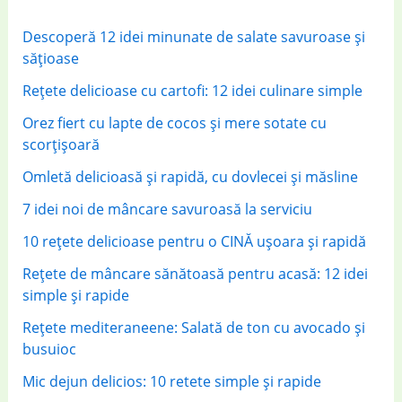
f
Descoperă 12 idei minunate de salate savuroase și
o
sățioase
r
Rețete delicioase cu cartofi: 12 idei culinare simple
:
Orez fiert cu lapte de cocos și mere sotate cu
scorțișoară
Omletă delicioasă și rapidă, cu dovlecei și măsline
7 idei noi de mâncare savuroasă la serviciu
10 rețete delicioase pentru o CINĂ ușoara și rapidă
Rețete de mâncare sănătoasă pentru acasă: 12 idei
simple și rapide
Rețete mediteraneene: Salată de ton cu avocado și
busuioc
Mic dejun delicios: 10 retete simple și rapide