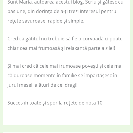
Sunt Maria, autoarea acestui blog. Scriu și gătesc cu
pasiune, din dorința de a-ți trezi interesul pentru
rețete savuroase, rapide și simple.
Cred că gătitul nu trebuie să fie o corvoadă ci poate
chiar cea mai frumoasă și relaxantă parte a zilei!
Și mai cred că cele mai frumoase povești și cele mai
călduroase momente în familie se împărtășesc în
jurul mesei, alături de cei dragi!
Succes în toate și spor la rețete de nota 10!