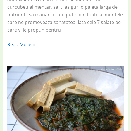
curcubeu alimentar, sa iti asiguri o paleta larga de
nutrienti, sa mananci cate putin din toate alimentele
care ne promoveaza sanatatea. Iata cele 7 salate pe
care vi le propun pentru
Rețete
Read More »
vegetariene
delicioase:
7
salate
geniale
pentru
fiecare
zi
din
săptămână