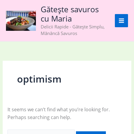
Skip
Gătește savuros
to
cu Maria
content
Delicii Rapide - Gătește Simplu,
Mănâncă Savuros
optimism
It seems we can’t find what you’re looking for.
Perhaps searching can help.
Search