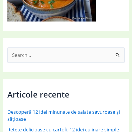
S
e
a
r
c
Articole recente
h
f
Descoperă 12 idei minunate de salate savuroase și
o
sățioase
r
Rețete delicioase cu cartofi: 12 idei culinare simple