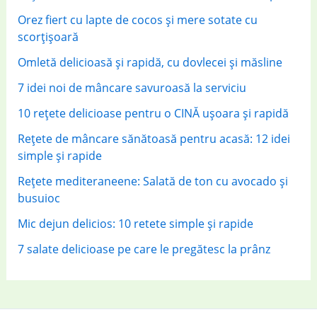
:
Orez fiert cu lapte de cocos și mere sotate cu
scorțișoară
Omletă delicioasă și rapidă, cu dovlecei și măsline
7 idei noi de mâncare savuroasă la serviciu
10 rețete delicioase pentru o CINĂ ușoara și rapidă
Rețete de mâncare sănătoasă pentru acasă: 12 idei
simple și rapide
Rețete mediteraneene: Salată de ton cu avocado și
busuioc
Mic dejun delicios: 10 retete simple și rapide
7 salate delicioase pe care le pregătesc la prânz