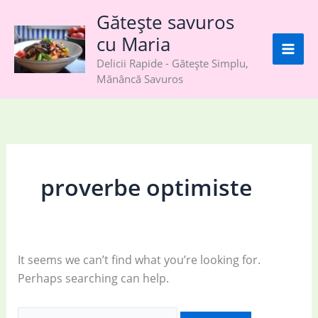
Skip
Gătește savuros
to
cu Maria
content
Delicii Rapide - Gătește Simplu,
Mănâncă Savuros
proverbe optimiste
It seems we can’t find what you’re looking for.
Perhaps searching can help.
Search