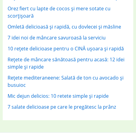
:
Orez fiert cu lapte de cocos și mere sotate cu
scorțișoară
Omletă delicioasă și rapidă, cu dovlecei și măsline
7 idei noi de mâncare savuroasă la serviciu
10 rețete delicioase pentru o CINĂ ușoara și rapidă
Rețete de mâncare sănătoasă pentru acasă: 12 idei
simple și rapide
Rețete mediteraneene: Salată de ton cu avocado și
busuioc
Mic dejun delicios: 10 retete simple și rapide
7 salate delicioase pe care le pregătesc la prânz