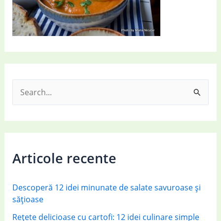
S
e
a
r
c
Articole recente
h
f
Descoperă 12 idei minunate de salate savuroase și
o
sățioase
r
Rețete delicioase cu cartofi: 12 idei culinare simple