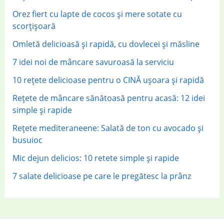
:
Orez fiert cu lapte de cocos și mere sotate cu
scorțișoară
Omletă delicioasă și rapidă, cu dovlecei și măsline
7 idei noi de mâncare savuroasă la serviciu
10 rețete delicioase pentru o CINĂ ușoara și rapidă
Rețete de mâncare sănătoasă pentru acasă: 12 idei
simple și rapide
Rețete mediteraneene: Salată de ton cu avocado și
busuioc
Mic dejun delicios: 10 retete simple și rapide
7 salate delicioase pe care le pregătesc la prânz