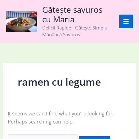
Skip
Gătește savuros
to
cu Maria
content
Delicii Rapide - Gătește Simplu,
Mănâncă Savuros
ramen cu legume
It seems we can’t find what you’re looking for.
Perhaps searching can help.
Search