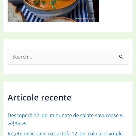
S
e
a
r
c
Articole recente
h
f
Descoperă 12 idei minunate de salate savuroase și
o
sățioase
r
Rețete delicioase cu cartofi: 12 idei culinare simple