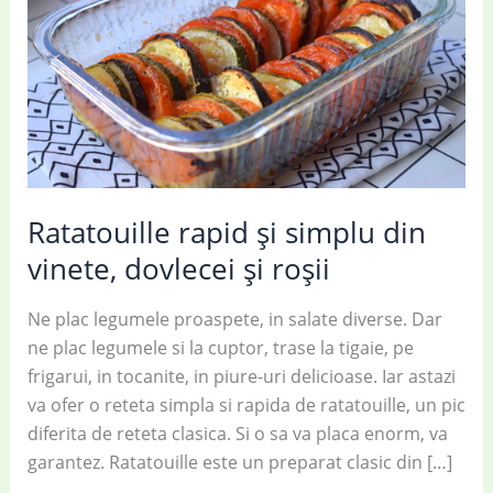
Ratatouille rapid și simplu din
vinete, dovlecei și roșii
Ne plac legumele proaspete, in salate diverse. Dar
ne plac legumele si la cuptor, trase la tigaie, pe
frigarui, in tocanite, in piure-uri delicioase. Iar astazi
va ofer o reteta simpla si rapida de ratatouille, un pic
diferita de reteta clasica. Si o sa va placa enorm, va
garantez. Ratatouille este un preparat clasic din […]