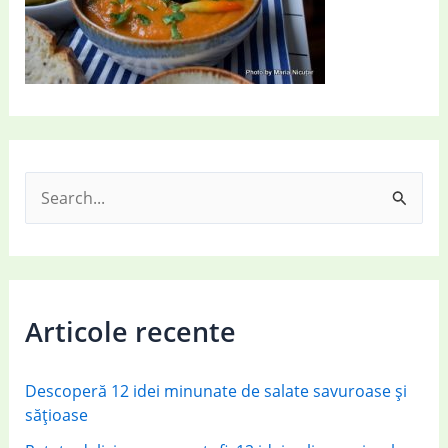
S
e
a
r
c
Articole recente
h
f
Descoperă 12 idei minunate de salate savuroase și
o
sățioase
r