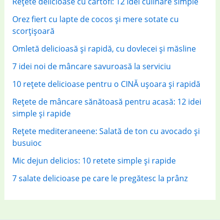
Rețete delicioase cu cartofi: 12 idei culinare simple
:
Orez fiert cu lapte de cocos și mere sotate cu
scorțișoară
Omletă delicioasă și rapidă, cu dovlecei și măsline
7 idei noi de mâncare savuroasă la serviciu
10 rețete delicioase pentru o CINĂ ușoara și rapidă
Rețete de mâncare sănătoasă pentru acasă: 12 idei
simple și rapide
Rețete mediteraneene: Salată de ton cu avocado și
busuioc
Mic dejun delicios: 10 retete simple și rapide
7 salate delicioase pe care le pregătesc la prânz