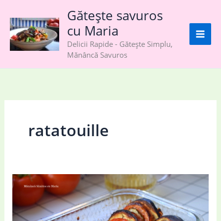
Skip
Gătește savuros
to
cu Maria
content
Delicii Rapide - Gătește Simplu,
Mănâncă Savuros
ratatouille