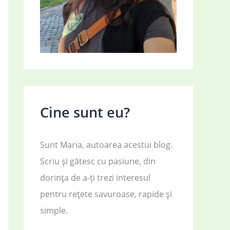
Cine sunt eu?
Sunt Maria, autoarea acestui blog.
Scriu și gătesc cu pasiune, din
dorința de a-ți trezi interesul
pentru rețete savuroase, rapide și
simple.