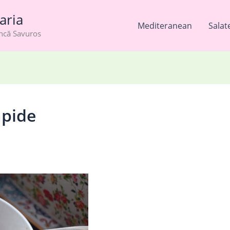
aria
Mediteranean
Salat
âncă Savuros
apide