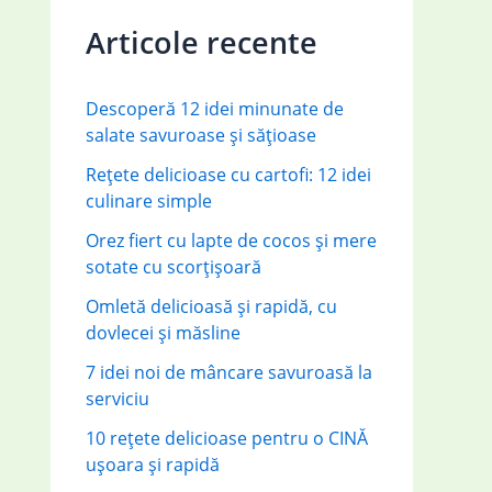
c
Articole recente
h
f
Descoperă 12 idei minunate de
o
salate savuroase și sățioase
r
Rețete delicioase cu cartofi: 12 idei
:
culinare simple
Orez fiert cu lapte de cocos și mere
sotate cu scorțișoară
Omletă delicioasă și rapidă, cu
dovlecei și măsline
7 idei noi de mâncare savuroasă la
serviciu
10 rețete delicioase pentru o CINĂ
ușoara și rapidă