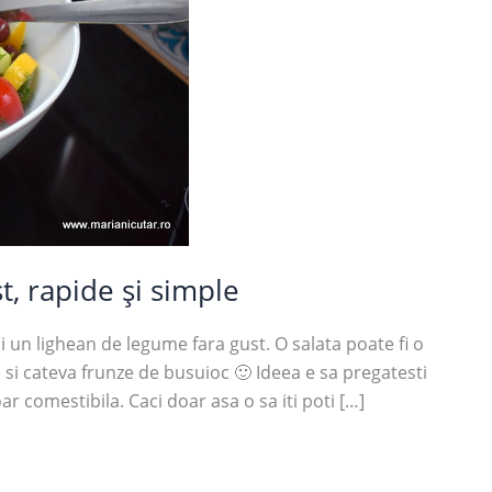
t, rapide și simple
un lighean de legume fara gust. O salata poate fi o
 si cateva frunze de busuioc 🙂 Ideea e sa pregatesti
oar comestibila. Caci doar asa o sa iti poti […]