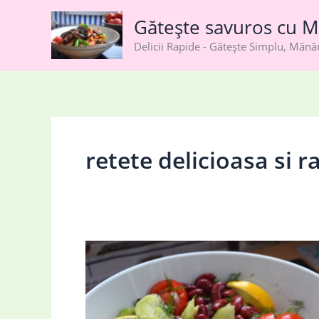
Skip
Gătește savuros cu M
to
content
Delicii Rapide - Gătește Simplu, Măn
retete delicioasa si r