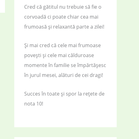
Cred că gătitul nu trebuie să fie o
corvoadă ci poate chiar cea mai
frumoasă și relaxantă parte a zilei!
Și mai cred că cele mai frumoase
povești și cele mai călduroase
momente în familie se împărtășesc
în jurul mesei, alături de cei dragi!
Succes în toate și spor la rețete de
nota 10!