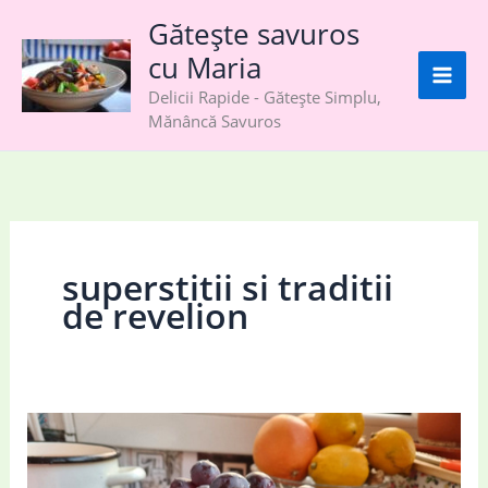
Skip
Gătește savuros
to
cu Maria
content
Delicii Rapide - Gătește Simplu,
Mănâncă Savuros
superstitii si traditii
de revelion