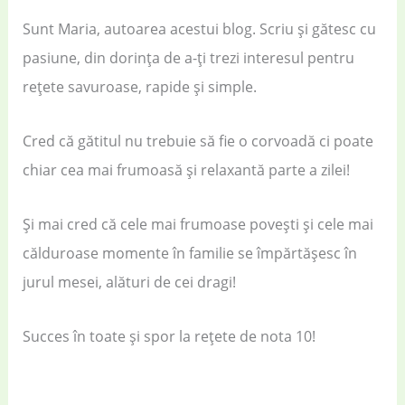
Sunt Maria, autoarea acestui blog. Scriu și gătesc cu
pasiune, din dorința de a-ți trezi interesul pentru
rețete savuroase, rapide și simple.
Cred că gătitul nu trebuie să fie o corvoadă ci poate
chiar cea mai frumoasă și relaxantă parte a zilei!
Și mai cred că cele mai frumoase povești și cele mai
călduroase momente în familie se împărtășesc în
jurul mesei, alături de cei dragi!
Succes în toate și spor la rețete de nota 10!