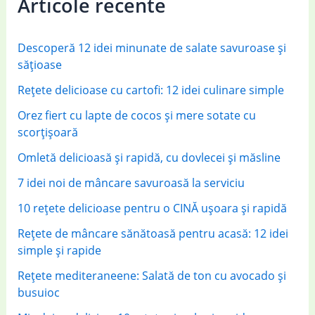
Articole recente
h
f
Descoperă 12 idei minunate de salate savuroase și
o
sățioase
r
Rețete delicioase cu cartofi: 12 idei culinare simple
:
Orez fiert cu lapte de cocos și mere sotate cu
scorțișoară
Omletă delicioasă și rapidă, cu dovlecei și măsline
7 idei noi de mâncare savuroasă la serviciu
10 rețete delicioase pentru o CINĂ ușoara și rapidă
Rețete de mâncare sănătoasă pentru acasă: 12 idei
simple și rapide
Rețete mediteraneene: Salată de ton cu avocado și
busuioc