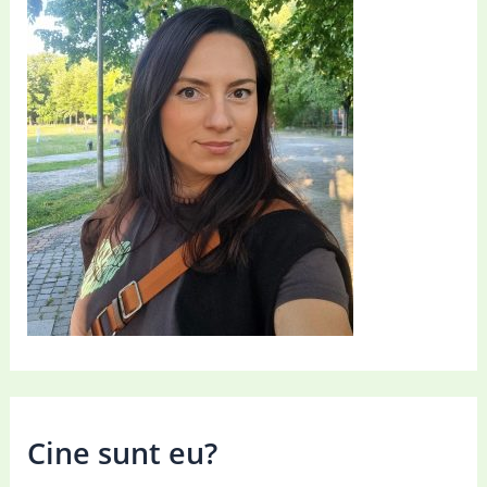
fericire
in
noul
an
Cine sunt eu?