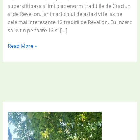
superstitioasa si imi plac enorm traditiile de Craciun
si de Revelion. Iar in articolul de astazi vi le las pe
cele mai interesante 12 traditii de Revelion. Eu incerc
sa le tin pe toate 12 si […]
Traditii
Read More »
de
Revelion:
12
traditii
care
iti
vor
aduce
noroc,
prosperitate
si