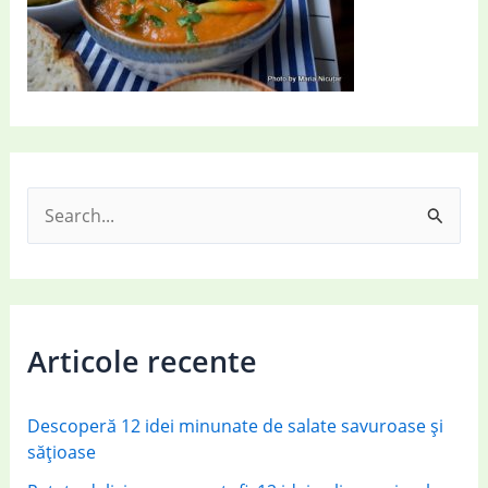
S
e
a
r
c
Articole recente
h
f
Descoperă 12 idei minunate de salate savuroase și
o
sățioase
r