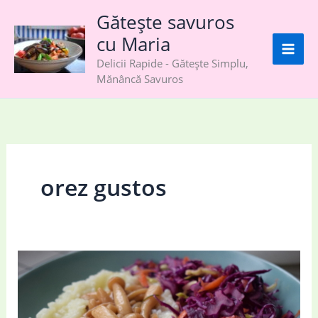
Skip
Gătește savuros
to
cu Maria
content
Delicii Rapide - Gătește Simplu,
Mănâncă Savuros
orez gustos