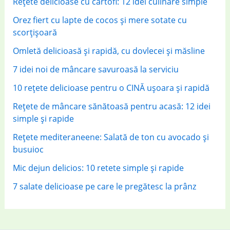
Rețete delicioase cu cartofi: 12 idei culinare simple
:
Orez fiert cu lapte de cocos și mere sotate cu
scorțișoară
Omletă delicioasă și rapidă, cu dovlecei și măsline
7 idei noi de mâncare savuroasă la serviciu
10 rețete delicioase pentru o CINĂ ușoara și rapidă
Rețete de mâncare sănătoasă pentru acasă: 12 idei
simple și rapide
Rețete mediteraneene: Salată de ton cu avocado și
busuioc
Mic dejun delicios: 10 retete simple și rapide
7 salate delicioase pe care le pregătesc la prânz